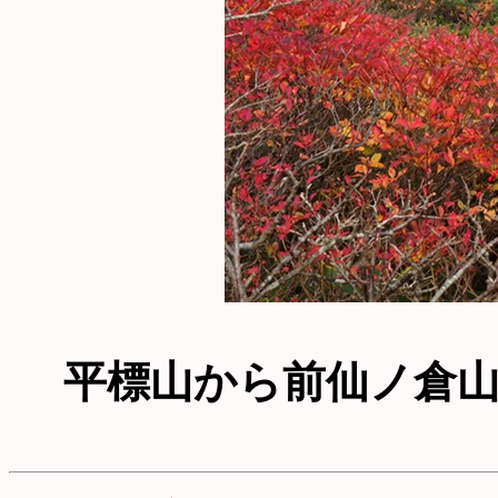
平標山から前仙ノ倉