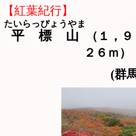
【紅葉紀行】
たいらっぴょうやま
平標山
（１，９
２６ｍ）
(群