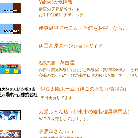
Yahoo!天気情報
伊豆の 天気情報サイト
お出掛け前に 要チェック
伊東温泉でホテル・旅館をお探しなら…
伊豆高原のペンションガイド
萬吉屋
温泉民宿
西伊豆雲見温泉にたたずむ温泉宿、貸切露天風呂・か
寝湯のあるねころび乃湯で日頃の疲れを癒してくださ
伊豆太陽ホーム（伊豆の不動産情報館）
毎日更新してます。
万栄ふとん店（伊東市の寝装寝具専門店）
ＷＥＢ販売もしております。
居酒屋さん.com