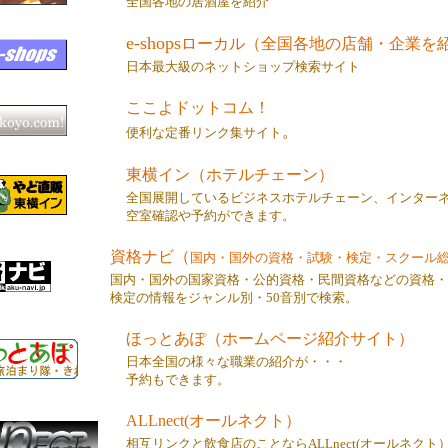
全国各地の居酒屋を紹介
e-shops
ローカル（全国各地の店舗・企業を
日本最大級のネットショップ検索サイト
ここよドットコム！
。
便利な定番リンク集サイト
東横イン（ホテルチェーン）
全国展開しているビジネスホテルチェーン、インター
空室確認や予約ができます。
資格ナビ（
国内・国外の資格・試験・検定・スクール
国内・国外の国家資格・公的資格・民間資格などの資格・
検定の情報をジャンル別・50音別で検索。
ほっとあぽ（ホームページ紹介サイト）
日本全国の様々な職業の紹介が・・・
予約もできます。
ALLnect(オールネクト）
相互リンクと飲食店のことならALLnect(オールネクト