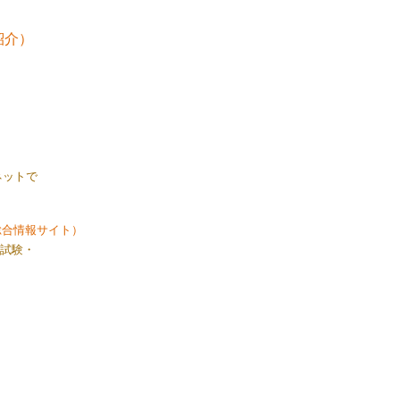
紹介）
ネットで
総合情報サイト）
試験・
）