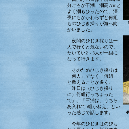
分ごろが干潮、潮高7cmと
よく潮もひったので、深
夜にもかかわらずと何組
ものひじき採りが海へ向
かいました。
夜間のひじき採りは一
人で行くと危ないので、
たいてい2～3人が一組に
なって行きます。
そのためひじき採りは
「何人」でなく「何組」
と数えることが多く、
「昨日は（ひじき採り
に）何組行っちょった
で」、「三浦は、うちら
あ入れて5組かねえ」とい
った感じで話します。
今年のひじきはのびも