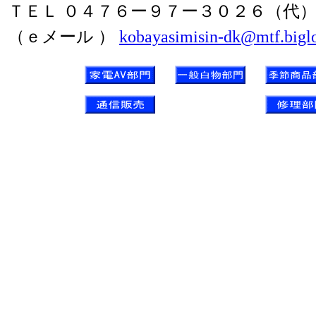
ＴＥＬ ０４７６ー９７ー３０２６（代
（ｅメール ）
kobayasimisin-dk@mtf.biglo