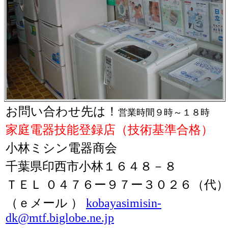
お問い合わせ先は！
営業時間９時～１８時
家庭電器技能登録店（技術基準合格）
小林ミシン電器商会
千葉県印西市小林１６４８－８
ＴＥＬ ０４７６ー９７ー３０２６（代
（ｅメール ）
kobayasimisin-
dk@mtf.biglobe.ne.jp