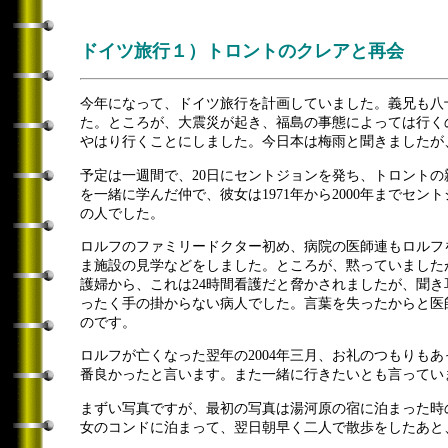
ドイツ旅行１）トロントのクレアと再会
今年になって、ドイツ旅行を計画していました。義兄も八十
た。ところが、大震災が起き、福島の事態によっては行く
やはり行くことにしました。今日本は梅雨と聞きましたが
予定は一週間で、20日にセントジョンを発ち、トロントの
を一緒に学んだ仲で、彼女は1971年から2000年までセ
の人でした。
ロルフのファミリードクター初め、病院の医師連もロルフ
ま施設の見学などをしました。ところが、黙っていました
護婦から、これは24時間看護だと脅かされましたが、聞き
ったく手の掛からない病人でした。言葉を失ったからと医
のです。
ロルフが亡くなった翌年の2004年三月、お礼のつもり
番良かったと言います。また一緒に行きたいとも言ってい
まずい写真ですが、最初の写真は湯河原の宿に泊まった時
女のコンドに泊まって、翌日朝早く二人で散歩をしたあと、