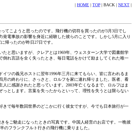
|
HOME
|
TOP
| BACK |
NEXT
|
会ってこようと思ったのです。飛行機の切符を買ったのが3月3日でし
力発電事故の影響を身近に経験した彼らのことです。しかし5月に入り
に帰ったのが昨日27日です。
たと思いますが、クレアとは1969年、ウェスターン大学で図書館学
脳卒中で倒れ言語を全く失ったとき、毎日電話をかけて励ましてくれた唯一
イツの義兄ホストに翌年1996年三月に来てもらい、皆に言われるま
年四月の終わりに、さっさと、ロルフを家に連れ帰りました。医者、看
人に感謝されたと思っています。2003年亡くなるまで、ロルフはま
ぞっとします。言葉を失ったからといって、理性を失うとは限らない
行好きで毎年数回世界のどこかに行く彼女ですが、今でも日本旅行が一
焼きをご馳走になったときの写真です。中国人経営のお店です。一晩彼
五時半のフランクフルト行きの飛行機に乗りました。