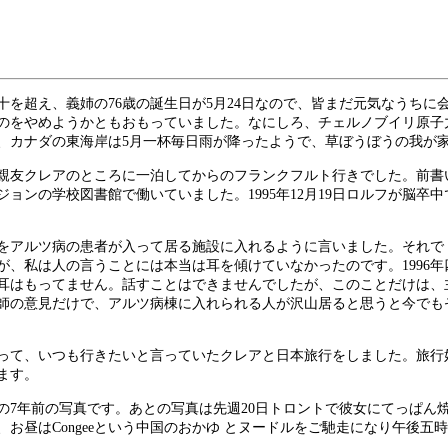
を超え、義姉の76歳の誕生日が5月24日なので、皆まだ元気なうちに
のをやめようかともおもっていました。なにしろ、チェルノブイリ原子
、カナダの東海岸は5月一杯毎日雨が降ったようで、草ぼうぼうの我が家
親友クレアのところに一泊してからのフランクフルト行きでした。前書い
ントジョンの学校図書館で働いていました。1995年12月19日ロルフが
をアルツ病の患者が入って居る施設に入れるように言いました。それでド
が、私は人の言うことには本当は耳を傾けていなかったのです。1996
耳はもってません。話すことはできませんでしたが、このことだけは、主
師の意見だけで、アルツ病棟に入れられる人が沢山居ると思うと今でも
もあって、いつも行きたいと言っていたクレアと日本旅行をしました。旅
ます。
の7年前の写真です。あとの写真は先週20日トロントで彼女にてっぱん
お昼はCongeeという中国のおかゆ とヌードルをご馳走になり午後