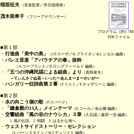
稲垣征夫
（音楽監督／常任指揮者）
茂木亜希子
（フリーアナウンサー）
プログラム（約1.7M
PDFファイル
■第１部
・
行進曲「美中の美」
（J.P.スーザ／K.ブライオン＆L.シセル 編曲）
・
バレエ音楽「アパラチアの春」抜粋
（A.コープランド／R.ロングフィールド 編曲）
・
「五つの沖縄民謡による組曲」より
（真島俊夫）
～てぃんさぐぬ花～いったーあんまーまーかいがー
・
ハンガリー狂詩曲第２番
（F.リスト／F.チェザリーニ 編曲）
■第２部
・
水の向こう側の歌
（P.スパーク）
・
「鎌倉殿の13人」メインテーマ
（E.コール／金山徹 編曲）
・
交響組曲「風の谷のナウシカ」３章
（久石譲／森田一浩 編曲）
1. 風の伝説 2. 戦闘 3. はるかな地へ
・
ウェストサイドストーリー・セレクション
（L.バーンスタイン／W.J.デュソイト 編曲）