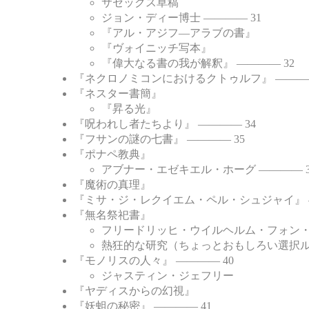
サセックス草稿
ジョン・ディー博士 ―――― 31
『アル・アジフ―アラブの書』
『ヴォイニッチ写本』
『偉大なる書の我が解釈』 ―――― 32
『ネクロノミコンにおけるクトゥルフ』 ――――
『ネスター書簡』
『昇る光』
『呪われし者たちより』 ―――― 34
『フサンの謎の七書』 ―――― 35
『ポナペ教典』
アブナー・エゼキエル・ホーグ ―――― 3
『魔術の真理』
『ミサ・ジ・レクイエム・ペル・シュジャイ』 ―
『無名祭祀書』
フリードリッヒ・ウイルヘルム・フォン・ユ
熱狂的な研究（ちょっとおもしろい選択
『モノリスの人々』 ―――― 40
ジャスティン・ジェフリー
『ヤディスからの幻視』
『妖蛆の秘密』 ―――― 41