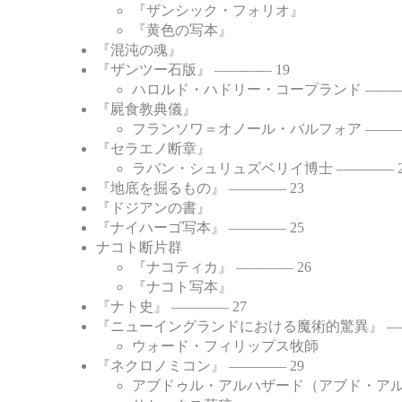
『ザンシック・フォリオ』
『黄色の写本』
『混沌の魂』
『ザンツー石版』 ―――― 19
ハロルド・ハドリー・コープランド ―――
『屍食教典儀』
フランソワ＝オノール・バルフォア ―――
『セラエノ断章』
ラバン・シュリュズベリイ博士 ―――― 2
『地底を掘るもの』 ―――― 23
『ドジアンの書』
『ナイハーゴ写本』 ―――― 25
ナコト断片群
『ナコティカ』 ―――― 26
『ナコト写本』
『ナト史』 ―――― 27
『ニューイングランドにおける魔術的驚異』 ――
ウォード・フィリップス牧師
『ネクロノミコン』 ―――― 29
アブドゥル・アルハザード（アブド・アル＝