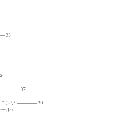
 33
6
――― 37
ンツ ―――― 39
ルール）