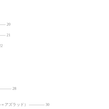
― 20
― 21
2
―― 28
アズラッド） ―――― 30