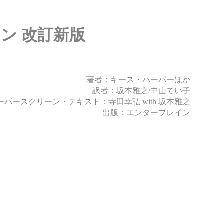
ン 改訂新版
著者：キース・ハーバーほか
訳者：坂本雅之/中山てい子
ーパースクリーン・テキスト：寺田幸弘 with 坂本雅之
出版：エンターブレイン