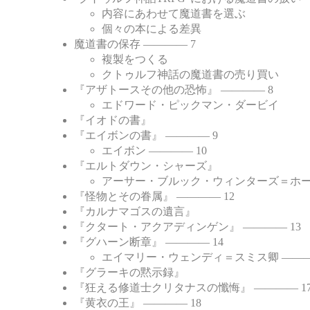
内容にあわせて魔道書を選ぶ
個々の本による差異
魔道書の保存 ―――― 7
複製をつくる
クトゥルフ神話の魔道書の売り買い
『アザトースその他の恐怖』 ―――― 8
エドワード・ピックマン・ダービイ
『イオドの書』
『エイボンの書』 ―――― 9
エイボン ―――― 10
『エルトダウン・シャーズ』
アーサー・ブルック・ウィンターズ＝ホール
『怪物とその眷属』 ―――― 12
『カルナマゴスの遺言』
『クタート・アクアディンゲン』 ―――― 13
『グハーン断章』 ―――― 14
エイマリー・ウェンディ＝スミス卿 ―――
『グラーキの黙示録』
『狂える修道士クリタナスの懺悔』 ―――― 1
『黄衣の王』 ―――― 18