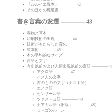
『ルルイエ異本』 ―――― 42
そのほかの魔道書
書き言葉の変遷 ―――― 43
巻物と写本
印刷技術の出現 ―――― 44
技術がもたらした変化
製本術 ―――― 45
本の平均的なサイズ
言語と文字
有史以前および人類出現以前の言語 ―――― 4
アクロ語 ―――― 47
イス人の文字
古のものの文字（ナコト語）
エノク語
センザール語
ツァス＝ヨ語 ―――― 48
ナアカル語（旧版： ―――― 48）
ミ＝ゴのルーン