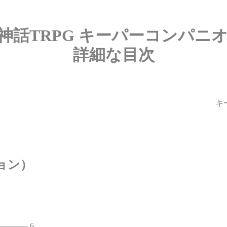
神話TRPG キーパーコンパニオ
詳細な目次
キ
ョン）
――― 6