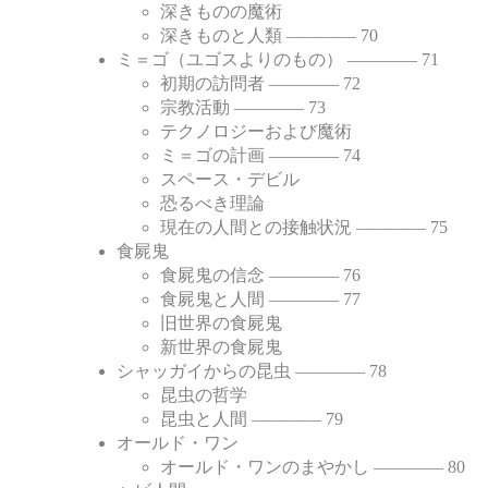
深きものの魔術
深きものと人類 ―――― 70
ミ＝ゴ（ユゴスよりのもの） ―――― 71
初期の訪問者 ―――― 72
宗教活動 ―――― 73
テクノロジーおよび魔術
ミ＝ゴの計画 ―――― 74
スペース・デビル
恐るべき理論
現在の人間との接触状況 ―――― 75
食屍鬼
食屍鬼の信念 ―――― 76
食屍鬼と人間 ―――― 77
旧世界の食屍鬼
新世界の食屍鬼
シャッガイからの昆虫 ―――― 78
昆虫の哲学
昆虫と人間 ―――― 79
オールド・ワン
オールド・ワンのまやかし ―――― 80