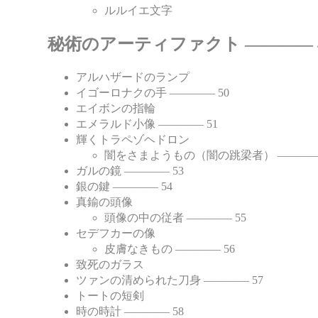
ルルイエ文字
秘術のアーティファクト ―――― 
アルハザードのランプ
イゴーロナクの手 ―――― 50
エイボンの指輪
エメラルド小像 ―――― 51
輝くトラペゾヘドロン
闇をさまようもの（闇の跳梁者） ―――― 
ガルの鏡 ―――― 53
銀の鍵 ―――― 54
真鍮の頭像
頭像の中の従者 ―――― 55
セデフカーの像
皮膚なきもの ―――― 56
致死のガラス
ツァンの清められた刀身 ―――― 57
トートの短剣
時の時計 ―――― 58