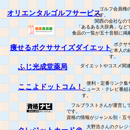
ゴルフ会員権の
オリエンタルゴルフサービス
です。
関西の会社なの
「あるある大辞典」などで
食品の一覧が五十音順に掲
ボクササ
痩せるボクササイズダイエット
ご本人の
す。
ふじ光成堂薬局
ダイエットやコスメ関連
便利・定番リンク集サ
ここよドットコム！
ニュース・テレビ番組
す。
フルブラストさんが運営して
です。
資格の情報がジャンル別・五
大野浩さんのクレジッ