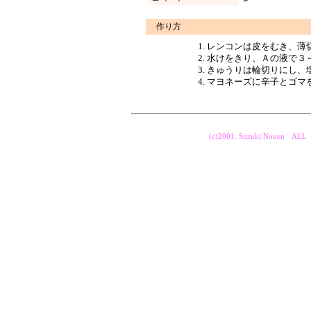
作り方
レンコンは皮をむき、薄
水けをきり、Ａの液で３
きゅうりは輪切りにし、
マヨネーズに辛子とゴマ
(c)2001. Suzuki Nouen AL