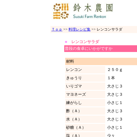
Ｔｏｐ
>>
料理レシピ集
>>
レンコンサラダ
■
レンコンサラダ
普段の食卓にいかがですか
材料
レンコン
２５０ｇ
きゅうり
１本
いりゴマ
大さじ３
マヨネーズ
大さじ３
練がらし
小さじ１
酢（Ａ）
大さじ３
水（Ａ）
大さじ３
砂糖（Ａ）
小さじ１
塩（Ａ）
少々