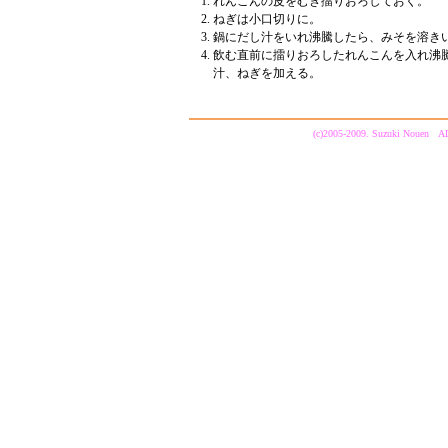
れんこんの皮をむき擂りおろしておく。
ねぎは小口切りに。
鍋にだし汁をいれ沸騰したら、みそを溶き
飲む直前に擂りおろしたれんこんを入れ沸
汁、ねぎを加える。
(c)2005-2009. Suzuki Nouen