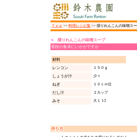
Ｔｏｐ
>>
料理レシピ集
>>
擂りれんこんの味噌スー
■
擂りれんこんの味噌スープ
普段の食卓にいかがですか
材料
レンコン
１５０ｇ
しょうが汁
少々
ねぎ
１０ｃｍ位
だし汁
２カップ
みそ
大１ 1/2