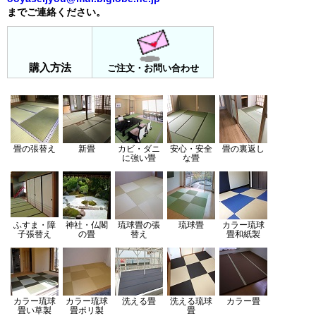
までご連絡ください。
購入方法
ご注文・お問い合わせ
畳の張替え
新畳
カビ・ダニ
安心・安全
畳の裏返し
に強い畳
な畳
ふすま・障
神社・仏閣
琉球畳の張
琉球畳
カラー琉球
子張替え
の畳
替え
畳
和紙製
カラー琉球
カラー琉球
洗える畳
洗える琉球
カラー畳
畳
い草製
畳
ポリ製
畳