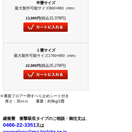
半畳サイズ
最大製作可能サイズ
860×860（mm）
(税込15,378円)
13,980円
１畳サイズ
最大製作可能サイズ
1760×860（mm）
(税込25,278円)
22,980円
※裏面フロアー用すべり止めシート付き
厚さ：35ｍｍ 重量：約9kg/1畳
緩衝畳 衝撃吸収タイプ
のご相談・御注文は、
0466-22-3351
又は
ooyaseijyou@mui.biglobe.ne.jp