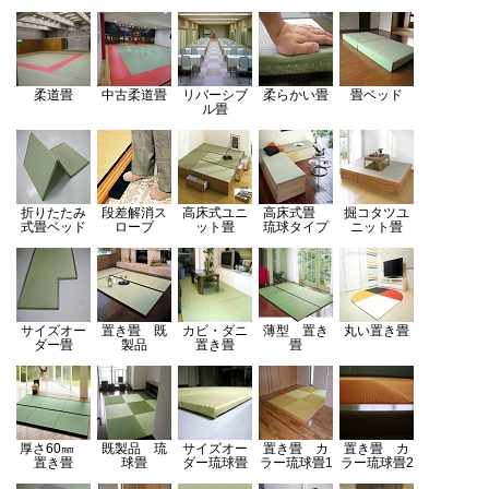
柔道畳
中古柔道畳
リバーシブ
柔らかい畳
畳ベッド
ル畳
折りたたみ
段差解消ス
高床式ユニ
高床式畳
掘コタツユ
式畳ベッド
ロープ
ット畳
琉球タイプ
ニット畳
サイズオー
置き畳 既
カビ・ダニ
薄型 置き
丸い置き畳
ダー畳
製品
置き畳
畳
厚さ60㎜
既製品 琉
サイズオー
置き畳 カ
置き畳 カ
置き畳
球畳
ダー琉球畳
ラー琉球畳1
ラー琉球畳2