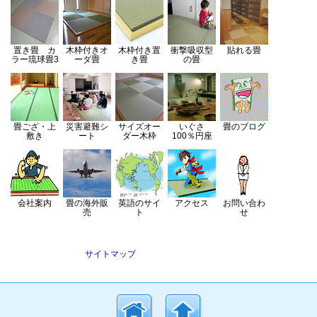
置き畳 カ
木枠付きオ
木枠付き置
衝撃吸収型
貼れる畳
ラー琉球畳3
ーダ畳
き畳
の畳
畳ござ・上
災害避難シ
サイズオー
いぐさ
畳のブログ
敷き
ート
ダー木枠
100％円座
会社案内
畳の海外販
英語のサイ
アクセス
お問い合わ
売
ト
せ
サイトマップ