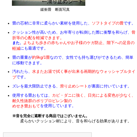
緩衝畳 断面写真
畳の芯材に非常に柔らかい素材を使用した、
ソフトタイプの畳
です。
クッション性が高いため、お年寄りが転倒した際に衝撃を和らげ、
骨
折等の心配を軽減できます。
よちよち歩きの赤ちゃんやお子様のケガ防止、階下への足音の
また、
にも最適です。
軽減
畳の重量が
約9kg/1畳
なので、女性でも持ち運びができるため、簡単
に移動できます。
汚れたら、
水またお湯で拭く事が出来る画期的なウォッシャブルタイ
です。
プ
ズレを最大限防止できる、
滑り止めシート
が裏面に付いています。
使用する畳おもては、
カビ・ダニに強く、日光による変色が少なく、
耐久性抜群のポリプロピレン製の
を使用しています。
めせき畳おもて
※音を完全に遮断する商品ではございません。
柔らかいクッション材により、音を和らげる効果があります。