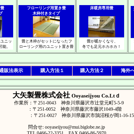
ト畳
フローリング用置き畳
床暖房専用畳
プ
木枠付きタイプ
納ユニッ
畳と木枠がセットになったフ
畳が暖かくなり、
可能。
ローリング用のユニット置き畳
冬でも足元ホカホカ！
通販法表示
購入方法１
購入方法２
海外
大矢製畳株式会社
Ooyaseijyou Co.Ltｄ
作業所：〒251-0043 神奈川県藤沢市辻堂元町5-5-9
：〒251-0052 神奈川県藤沢市藤沢1049-4階
：〒251-0027 神奈川県藤沢市鵠沼桜が岡1-16-15
問合せ: ooyaseijyou@mui.biglobe.ne.jp
TEL 0466-22-3351 FAX 0466-86-5970