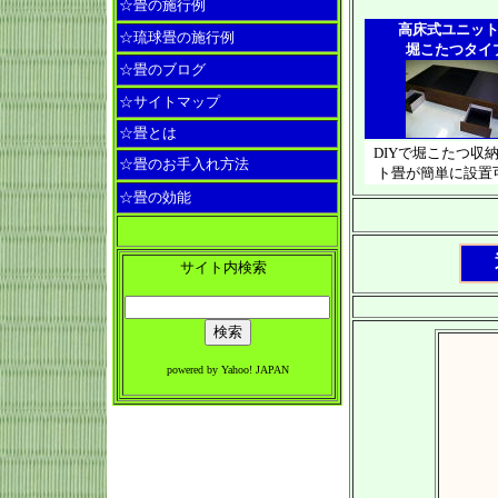
☆畳の施行例
高床式ユニッ
☆琉球畳の施行例
堀こたつタイ
☆畳のブログ
☆サイトマップ
☆畳とは
DIYで堀こたつ収
☆畳のお手入れ方法
ト畳が簡単に設置
☆畳の効能
サイト内検索
powered by Yahoo! JAPAN