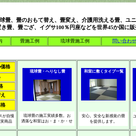
球畳、畳のおもて替え、畳変え、介護用洗える畳、ユ
き畳、畳ござ、イグサ100％円座などを世界45か国に
内
畳施工例
琉球畳施工例
問い合わ
の価格
琉球畳・へりなし畳
和室に敷くタイプ一覧
格
格
替え
価格
琉球畳の施工実績多数。お
スが自慢
安心。安全な新感覚の畳
洒落な和室はお・ま・か・せ
充実商品
を提供します。