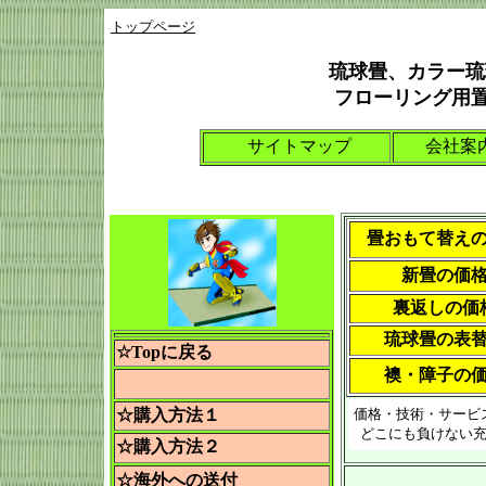
トップページ
琉球畳、カラー琉
フローリング用置
サイトマップ
会社案
畳おもて替え
新畳の価
裏返しの価
琉球畳の表
☆Topに戻る
襖・障子の
☆購入方法１
価格・技術・サービ
どこにも負けない
☆購入方法２
☆海外への送付