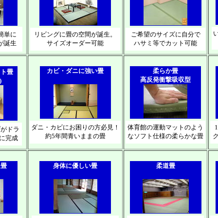
簡単に
リビングに畳の空間が誕生。
ご希望のサイズに自分で
が誕生
サイズオーダー可能
ハサミ等でカット可能
カビ・ダニに強い畳
柔らか畳
ット畳
高反発衝撃吸収型
)
ダニ・カビにお困りの方必見！
体育館の運動マットのよう
プがドラ
約5年間青いままの畳
なソフト仕様の柔らかな畳
に完成
収畳
身体に優しい畳
柔道畳