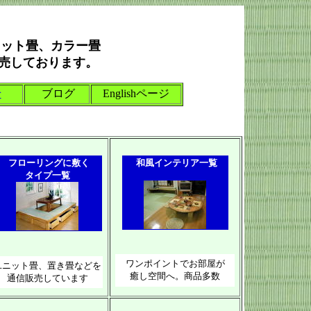
ニット畳、カラー畳
販売しております。
せ
ブログ
Englishページ
フローリングに敷く
和風インテリア一覧
タイプ一覧
ワンポイントでお部屋が
ユニット畳、置き畳などを
癒し空間へ。商品多数
通信販売しています