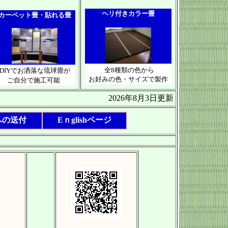
ヘリ付きカラー畳
カーペット畳・貼れる畳
全8種類の色から
DIYでお洒落な琉球畳が
お好みの色・サイズで製作
ご自分で施工可能
2026年8月3日更新
への送付
Eｎglishページ