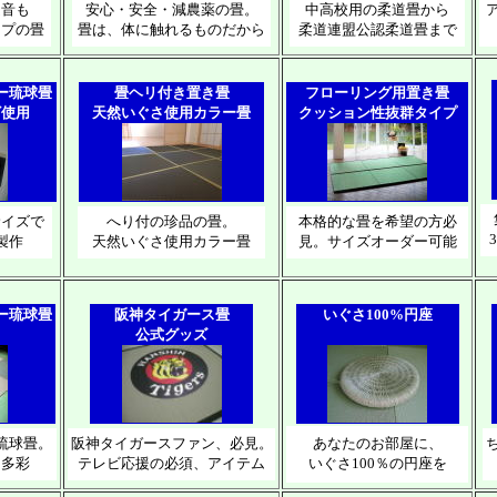
足音も
安心・安全・減農薬の畳。
中高校用の柔道畳から
イプの畳
畳は、体に触れるものだから
柔道連盟公認柔道畳まで
ー琉球畳
畳ヘリ付き置き畳
フローリング用置き畳
ざ使用
天然いぐさ使用カラー畳
クッション性抜群タイプ
サイズで
へり付の珍品の畳。
本格的な畳を希望の方必
製作
天然いぐさ使用カラー畳
見。サイズオーダー可能
ー琉球畳
阪神タイガース畳
いぐさ100%円座
公式グッズ
琉球畳。
阪神タイガースファン、必見。
あなたのお部屋に、
も多彩
テレビ応援の必須、アイテム
いぐさ100％の円座を