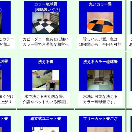
畳
カラー琉球畳
丸いカラー畳
)
(和紙製いぐさ)
たカラー
カビ・ダニ・色あせに強い
珍しい丸い畳。色は
を演出
カラー畳でお洒落な和室へ
18種類から、半円も可能
琉球畳
洗える畳
洗えるカラー琉球畳
ズ
敷くだけ
水で洗える画期的な畳。
水洗い可能な洗える
来上がり
介護やペットのいる部屋に
カラー琉球畳です。
ット畳
組立式ユニット畳
フリーカット畳ござ