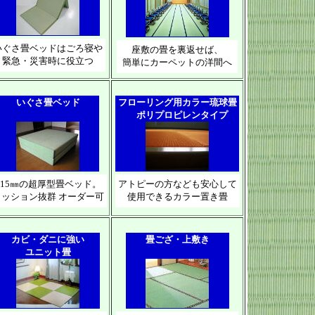
いぐさ畳ベッドはごろ寝や
座敷の畳を裏返せば、
緊急・災害時に役立つ
簡単にカーペットの洋間へ
いぐさ畳ベッド
フローリング用カラー琉球畳
ポリプロピレンタイプ
115㎜の超厚型畳ベッド。
アトピーの方なども安心して
クッション抜群 オーダー可
使用できるカラー置き畳
カビ・ダニに強い
畳ござ・上敷き
ユニット畳