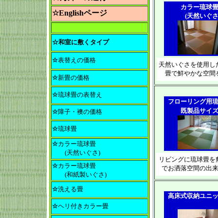
カラー琉球
☆Englishページ
(天然いぐさ
☆和室に敷くタイプ
☆
表替えの価格
天然いぐさを使用し
畳で鮮やかな空間
☆
新畳の価格
☆
琉球畳の表替え
フローリング用
既製品サイ
☆
障子・襖の価格
☆
琉球畳
☆
カラー琉球畳
(天然いぐさ)
リビングに琉球畳を
☆
カラー琉球畳
でお洒落空間の出
(和紙製いぐさ)
☆
洗える畳
高床式収納ユニ
☆
ヘリ付きカラー畳