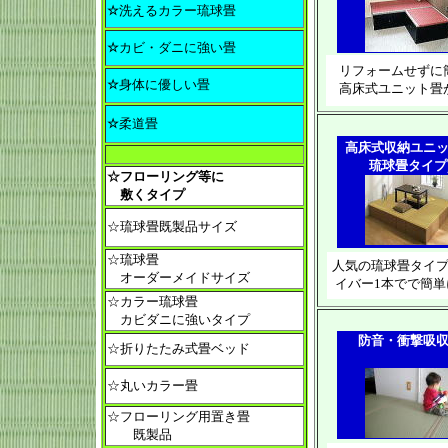
☆
洗えるカラー琉球畳
☆
カビ・ダニに強い畳
リフォームせずに
☆
身体に優しい畳
高床式ユニット畳
☆
柔道畳
高床式収納ユニ
琉球畳タイプ
☆フローリング等に
敷くタイプ
☆琉球畳既製品サイズ
☆琉球畳
人気の琉球畳タイ
オーダーメイドサイズ
イバー1本でで簡単
☆カラー琉球畳
カビダニに強いタイプ
防音・衝撃吸
☆折りたたみ式畳ベッド
☆丸いカラー畳
☆フローリング用置き畳
既製品