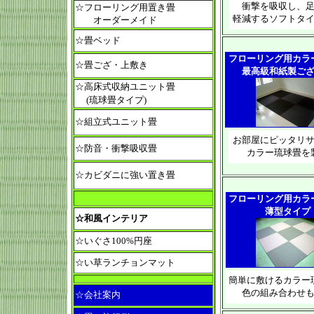
衝撃を吸収し、
☆フローリング用置き畳
軽減するソフトタ
オーダーメイド
☆畳ベッド
フローリング用カラ
☆畳ござ・上敷き
最高級和紙製ご
☆高床式収納ユニット畳
(琉球畳タイプ)
☆組立式ユニット畳
お部屋にピッタリ
☆防音・衝撃吸収畳
カラー琉球畳を
☆カビダニに強い置き畳
フローリング用カラ
薄型タイプ
☆和風インテリア
☆いぐさ100%円座
☆い草ランチョンマット
簡単に敷けるカラー
色の組み合わせ
☆会社案内