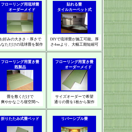
フローリング用琉球畳
貼れる畳
オーダーメイド
タイルカーペット式
お好みの大きさ・厚さで
DIYで琉球畳が施工可能。厚
あなただけの琉球畳を製作
さ4㎜より、大幅工期短縮可
フローリング用置き畳
フローリング用置き畳
既製品
オーダーメイド
畳を敷くだけで
サイズオーダーで希望
爽やかなごろ寝空間へ
通りの畳を1枚から製作
折りたたみ式畳ベッド
リバーシブル畳