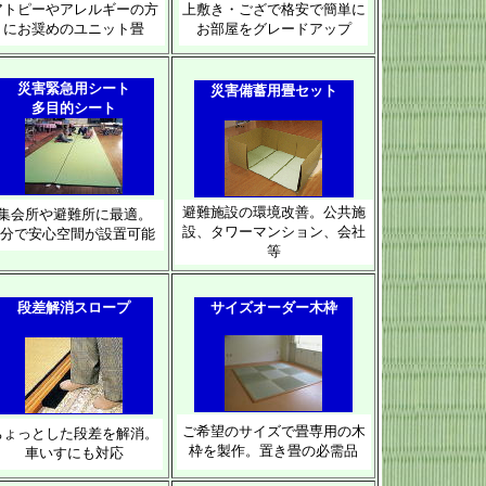
アトピーやアレルギーの方
上敷き・ござで格安で簡単に
にお奨めのユニット畳
お部屋をグレードアップ
災害緊急用シート
災害備蓄用畳セット
多目的シート
避難施設の環境改善。公共施
集会所や避難所に最適。
設、タワーマンション、会社
3分で安心空間が設置可能
等
段差解消スロープ
サイズオーダー木枠
ご希望のサイズで畳専用の木
ちょっとした段差を解消。
枠を製作。置き畳の必需品
車いすにも対応