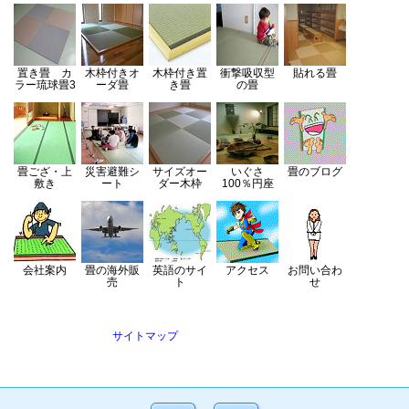
置き畳 カ
木枠付きオ
木枠付き置
衝撃吸収型
貼れる畳
ラー琉球畳3
ーダ畳
き畳
の畳
畳ござ・上
災害避難シ
サイズオー
いぐさ
畳のブログ
敷き
ート
ダー木枠
100％円座
会社案内
畳の海外販
英語のサイ
アクセス
お問い合わ
売
ト
せ
サイトマップ