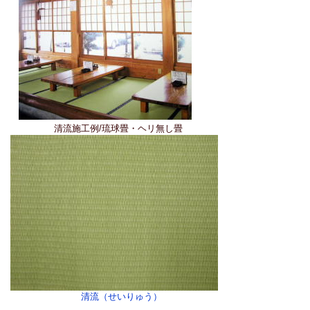
清流施工例/琉球畳・ヘリ無し畳
清流（せいりゅう）