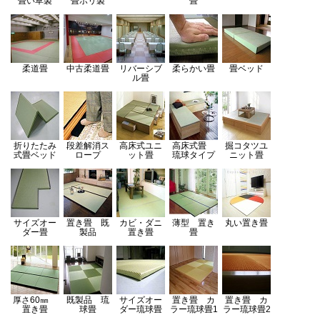
畳
い草製
畳
ポリ製
畳
柔道畳
中古柔道畳
リバーシブ
柔らかい畳
畳ベッド
ル畳
折りたたみ
段差解消ス
高床式ユニ
高床式畳
掘コタツユ
式畳ベッド
ロープ
ット畳
琉球タイプ
ニット畳
サイズオー
置き畳 既
カビ・ダニ
薄型 置き
丸い置き畳
ダー畳
製品
置き畳
畳
厚さ60㎜
既製品 琉
サイズオー
置き畳 カ
置き畳 カ
置き畳
球畳
ダー琉球畳
ラー琉球畳1
ラー琉球畳2