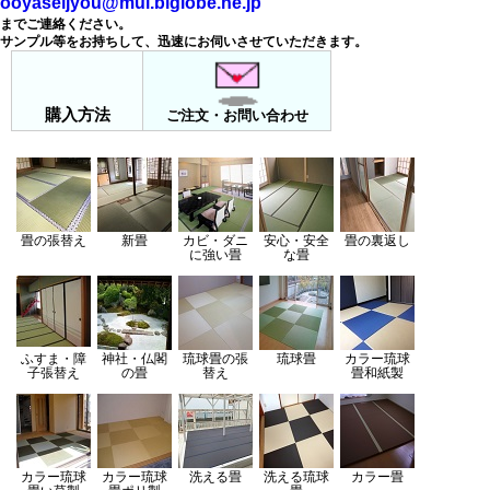
ooyaseijyou@mui.biglobe.ne.jp
までご連絡ください。
サンプル等をお持ちして、迅速にお伺いさせていただきます。
購入方法
ご注文・お問い合わせ
畳の張替え
新畳
カビ・ダニ
安心・安全
畳の裏返し
に強い畳
な畳
ふすま・障
神社・仏閣
琉球畳の張
琉球畳
カラー琉球
子張替え
の畳
替え
畳
和紙製
カラー琉球
カラー琉球
洗える畳
洗える琉球
カラー畳