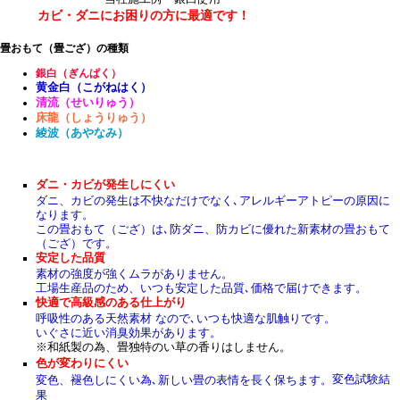
カビ・ダニにお困りの方に最適です！
畳おもて（畳ござ）の種類
銀白（ぎんぱく）
黄金白（こがねはく）
清流（せいりゅう）
床龍（しょうりゅう）
綾波（あやなみ）
ダニ・カビが発生しにくい
ダニ、カビの発生は不快なだけでなく､アレルギーアトピーの原因に
なります。
この畳おもて（ござ）は､防ダニ、防カビに優れた新素材の畳おもて
（ござ）です。
安定した品質
素材の強度が強くムラがありません。
工場生産品のため、いつも安定した品質､価格で届けできます。
快適で高級感のある仕上がり
呼吸性のある天然素材 なので､いつも快適な肌触りです。
いぐさに近い消臭効果があります。
※和紙製の為、畳独特のい草の香りはしません。
色が変わりにくい
変色試験結
変色、褪色しにくい為､新しい畳の表情を長く保ちます。
果