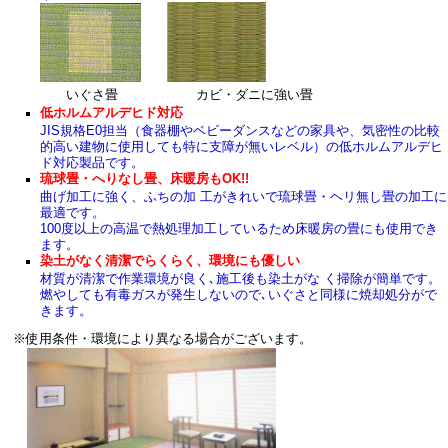
いぐさ畳 カビ・ダニに強い畳
低ホルムアルデヒド対応
JIS規格E0担当（食器棚やベビーダンスなどの家具や、気密性の比較
的高い建物に使用しても特に支障が無いレベル）の低ホルムアルデヒ
ド対応製品です。
琉球畳・へりなし畳、床暖房もOK!!
曲げ加工に強く、ふちの加 工がきれいで琉球畳・ヘリ無し畳の加工に
最適です。
100度以上の高温で熱処理加工しているため床暖房の畳にも使用でき
ます。
染土がなく清潔でらくらく、環境にも優しい
材質が清潔で作業環境が良く､施工後も染土がな く掃除が簡単です。
燃やしても有毒ガスが発生しないので､いぐさと同様に焼却処分がで
きます。
※使用条件・環境により異なる場合がございます。