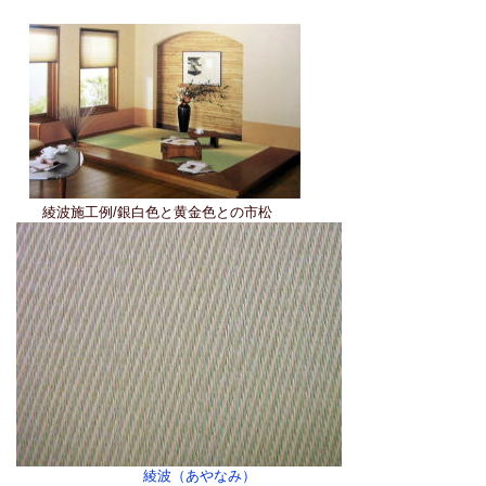
綾波施工例/銀白色と黄金色との市松
綾波（あやなみ）