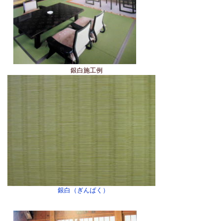
銀白施工例
銀白（ぎんぱく）