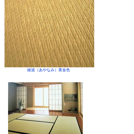
綾波（あやなみ）黄金色