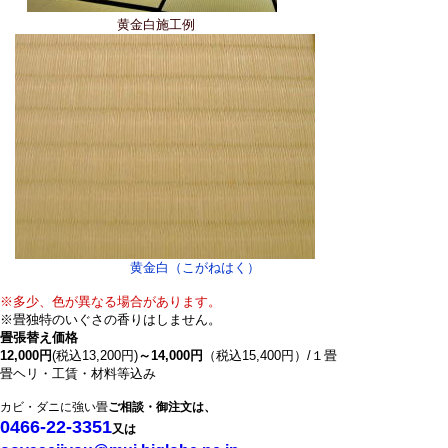
黄金白施工例
黄金白（こがねはく）
※多少、色が異なる場合があります。
※畳独特のいぐさの香りはしません。
畳張替え価格
12,000円
(税込13,200円)
～14,000円
（税込15,400円）/１畳
畳ヘリ・工賃・材料等込み
カビ・ダニに強い畳
ご相談・御注文は、
0466-22-3351
又は