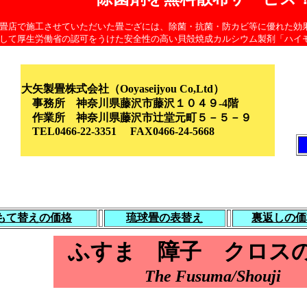
畳店で施工させていただいた畳ござには、除菌・抗菌・防カビ等に優れた効
して厚生労働省の認可をうけた安全性の高い貝殻焼成カルシウム製剤「ハイ
大矢製畳株式会社（Ooyaseijyou Co,Ltd）
事務所 神奈川県藤沢市藤沢１０４９-4階
作業所 神奈川県藤沢市辻堂元町５－５－９
TEL0466-22-3351 FAX0466-24-5668
もて替えの価格
琉球畳の表替え
裏返しの価
ふすま 障子 クロス
The Fusuma/Shouji