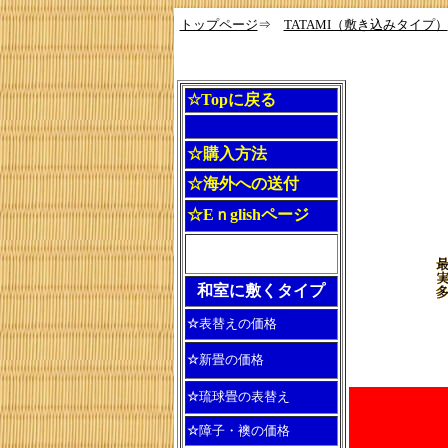
トップページ
⇒
TATAMI（敷き込みタイプ）
☆Topに戻る
☆購入方法
☆海外への送付
☆Eｎglishページ
和室に敷くタイプ
☆
表替えの価格
☆
新畳の価格
☆
琉球畳の表替え
☆
障子・襖の価格