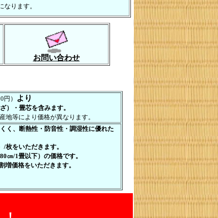
になります。
お問い合わせ
より
00円）
ざ）・畳芯を含みます。
産地等により価格が異なります。
くく、断熱性・防音性・調湿性に優れた
円）/枚をいただきます。
0㎝/1畳以下）の価格です。
割増価格をいただきます。
！！