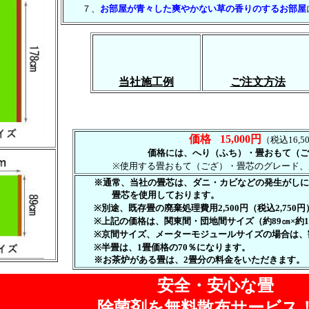
７、
お部屋が青々した爽やかない草の香りのするお部屋
当社施工例
ご注文方法
価格
15,000円
（税込16,5
価格には、へり（ふち）・畳おもて（ご
※使用する畳おもて（ござ）・畳芯のグレード、
※通常、当社の畳芯は、ダニ・カビなどの発生がしに
畳芯を使用しております。
※別途、既存畳の廃棄処理費用2,500円（税込2,750
※上記の価格は、関東間・団地間サイズ（約89㎝×約18
※京間サイズ、メーターモジュールサイズの場合は、
※半畳は、1畳価格の70％になります。
※お茶炉がある畳は、2畳分の料金をいただきます。
安全・安心な畳
除菌剤を無料散布サービス