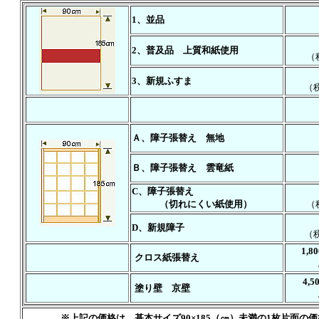
1、並品
2、普及品 上質和紙使用
（
3、新規ふすま
（税
Ａ、障子張替え 無地
Ｂ、障子張替え 雲竜紙
C、障子張替え
（切れにくい紙使用）
（
D、新規障子
（税
1,8
クロス紙張替え
4,5
塗り壁 京壁
※上記の価格は、基本サイズ90×185（㎝）未満の1枚片面の