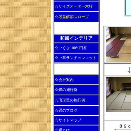
☆サイズオーダー木枠
☆段差解消スロープ
和風インテリア
☆いぐさ100%円座
☆い草ランチョンマット
☆会社案内
☆畳の施行例
☆琉球畳の施行例
☆畳のブログ
☆サイトマップ
☆畳とは