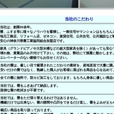
当社のこだわり
当社は、創業80余年。
畳、ふすま等に様々なノウハウを蓄積し、一般住宅やマンションはもちろん
地元工務店、リフォーム店、ゼネコン、賃貸住宅、公共住宅、公共施設など
安心の神奈川県畳工業協同組合加盟店です。
家具（グランドピアノや大型水槽などの超大型家具を除く）があっても安心
壊れ物、貴重品のみ片付けて下さい。その他は、弊社にて慎重に動かします
エレベーターのない建物でもお任せください。
当社の畳は、厳しい目で厳選されたこだわりの素材を、産地直送で大量に購
安いだけの畳ではなく、熟練した職人がお客様に喜ばれる商品を心を込めて
全ての畳に無料で、防カビ加工をしております。もちろん身体に優しい商品
当社では、畳をふきあげて納品します。
面倒な畳の乾拭きが不要です。
当社では、畳をただ張り替えるわけではありません。
機械だけでは出来ない、畳の隙間や凸凹をできるだけ直し、畳をよみがえら
幅広い商品を取り扱っております。