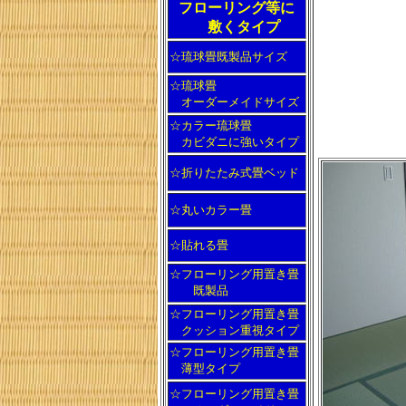
フローリング等に
敷くタイプ
☆琉球畳既製品サイズ
☆琉球畳
オーダーメイドサイズ
☆カラー琉球畳
カビダニに強いタイプ
☆折りたたみ式畳ベッド
☆丸いカラー畳
☆貼れる畳
☆フローリング用置き畳
既製品
☆フローリング用置き畳
クッション重視タイプ
☆フローリング用置き畳
薄型タイプ
☆フローリング用置き畳