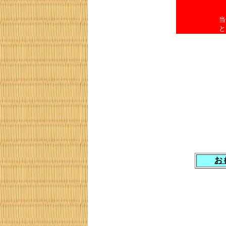
当
と
お