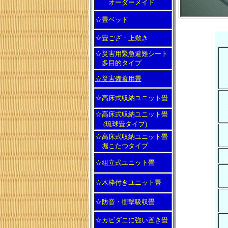
オーダーメイド
☆畳ベッド
☆畳ござ・上敷き
☆災害用緊急避難シート
多目的タイプ
☆災害備蓄用畳
☆高床式収納ユニット畳
☆高床式収納ユニット畳
(琉球畳タイプ)
☆高床式収納ユニット畳
堀こたつタイプ
☆組立式ユニット畳
☆木枠付きユニット畳
☆防音・衝撃吸収畳
☆カビダニに強い置き畳