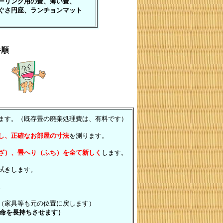
ーリング用の畳、薄い畳、
ぐさ円座、ランチョンマット
手順
す。（既存畳の廃棄処理費は、有料です）
し、正確なお部屋の寸法
を測ります。
ざ）、畳へり（ふち）を全て新しく
します。
拭きします。
。
（家具等も元の位置に戻します）
命を長持ちさせます）