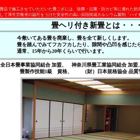
畳店で施工させていただいた畳ござには、除菌・抗菌・防カビ等に優れた効
して厚生労働省の認可をうけた安全性の高い貝殻焼成カルシウム製剤「ハイ
畳ヘリ付き新畳とは・・
今敷いてある畳を廃棄し、畳を全て新しくします。
畳を踏んでみてフカフカしたり、隙間や凸凹を感じたら
通常、15年から20年くらいで行います。
全日本畳事業協同組合 加盟、 神奈川県畳工業協同組合 加盟
畳製作技能1級 資格、 （財）日本規格協会 品質