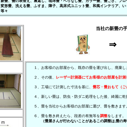
新畳、畳の表替え、裏返し、琉球畳・へりなし畳、カラー畳、畳ござ、フロ
変形畳、洗える畳、ふすま、障子、高床式ユニット畳、和風インテリア、い
等々
当社の新畳の
⇒
↓
１、お客様のお部屋から、既存の畳を運び出し、廃棄しま
２、その後、
レーザー計測器にてお客様のお部屋を計測
３、工場にて計測した寸法を基に、
畳芯・畳おもて（ご
４、新しい畳は、防虫・防ダニ処理をした後、綺麗に乾
５、畳を当社からお客様のお部屋に運び、畳を敷きます
６、畳を敷き終えたら、段差の有無等を
調整
をします。
（畳屋さんが行わないことがあるこの調整は,畳の寿