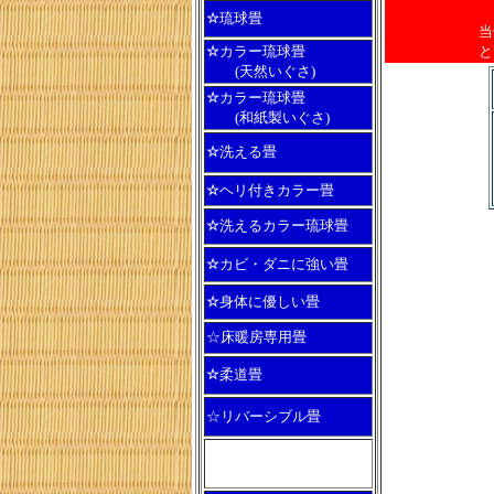
☆
琉球畳
当
☆
カラー琉球畳
と
(天然いぐさ)
☆
カラー琉球畳
(和紙製いぐさ)
☆
洗える畳
☆
ヘリ付きカラー畳
☆
洗えるカラー琉球畳
☆
カビ・ダニに強い畳
☆
身体に優しい畳
☆床暖房専用畳
☆
柔道畳
☆リバーシブル畳