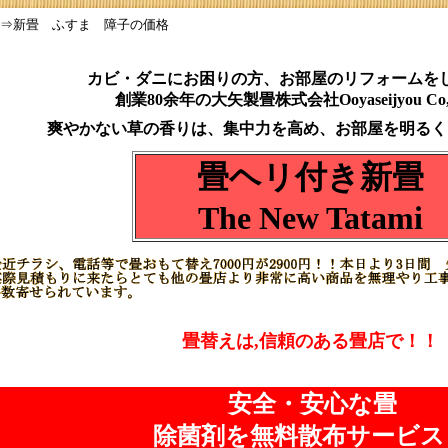
⇒新畳 ふすま 障子の価格
カビ・ダニにお困りの方、お部屋のリフォームを
創業80余年の大矢製畳株式会社Ooyaseijyou Co
爽やかない草の香りは、集中力を高め、お部屋を明るく
畳ヘリ付き新畳
The New Tatami
畳替えは,信頼のある畳店で！！
安全・安心な畳
除菌剤を無料散布サービス