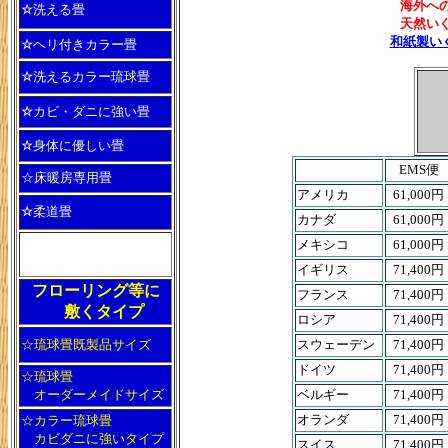
海外への畳の送付
☆
洗える畳
天然いぐさを使
和紙製い
☆
ヘリ付きカラー畳
☆
洗えるカラー琉球畳
☆
カビ・ダニに強い畳
☆
身体に優しい畳
EMS便
☆床暖房専用畳
アメリカ
61,000円
☆
柔道畳
カナダ
61,000円
メキシコ
61,000円
イギリス
71,400円
フローリング等に
フランス
71,400円
敷くタイプ
ロシア
71,400円
☆琉球畳既製品サイズ
スウェーデン
71,400円
ドイツ
71,400円
☆琉球畳
オーダーメイドサイズ
ベルギー
71,400円
オランダ
71,400円
☆カラー琉球畳
カビダニに強いタイプ
スイス
71,400円