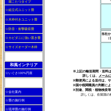
堀こたつタイプ
☆組立式ユニット畳
☆木枠付きユニット畳
☆防音・衝撃吸収畳
当社か
☆カビダニに強い置き畳
1畳サ
☆サイズオーダー木枠
和風インテリア
※上記の輸送期間・送料は、
☆いぐさ100%円座
詳しくは、
メール
※郵便局による送付は、
※国や税関職員の判断に
※別途、関税・植物検疫
☆会社案内
詳しくは、在留国の
☆畳の施行例
☆琉球畳の施行例