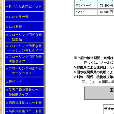
デンマーク
71,400円
☆折りたたみ式畳ベッド
ハワイ
61,000円
☆丸いカラー畳
☆貼れる畳
☆フローリング用置き畳
既製品
☆フローリング用置き畳
クッション重視タイプ
☆フローリング用置き畳
※上記の輸送期間・送料は、
薄型タイプ
詳しくは、
メールに
※郵便局による送付は、サ
☆フローリング用置き畳
※国や税関職員の判断によ
オーダーメイド
※別途、関税・植物検疫等
☆畳ベッド
詳しくは、在留国の
☆災害用緊急避難シート
国
多目的タイプ
☆高床式収納ユニット畳
当社か
☆高床式収納ユニット畳