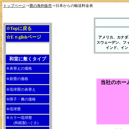
トップページ
⇒
畳の海外販売
⇒日本からの輸送料金表
☆Topに戻る
☆Eｎglishページ
アメリカ、カナダ
スウェーデン、フ
インド、イン
和室に敷くタイプ
☆
表替えの価格
☆
新畳の価格
当社のホー
☆
琉球畳の表替え
☆
障子・襖の価格
☆
琉球畳
（
☆
カラー琉球畳
(和紙製いぐさ)