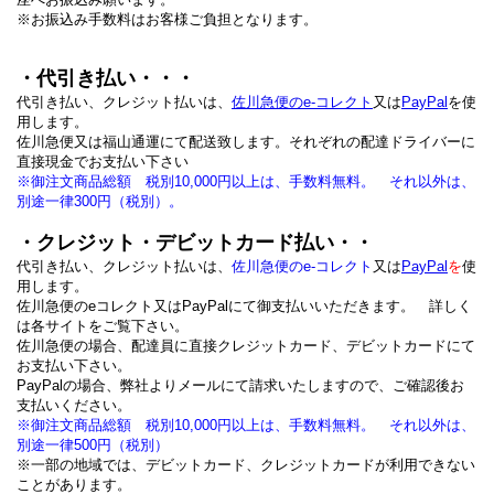
※お振込み手数料はお客様ご負担となります。
・代引き払い・・・
代引き払い、クレジット払いは、
佐川急便のe-コレクト
又は
PayPal
を
使
用します。
佐川急便又は福山通運にて配送致します。それぞれの配達ドライバーに
直接現金でお支払い下さい
※御注文商品総額 税別10,000円以上は、手数料無料。 それ以外は、
別途一律300円（税別）。
・クレジット・デビットカード払い・・
代引き払い、クレジット払いは、
佐川急便のe-コレクト
又は
PayPal
を
使
用します。
佐川急便のeコレクト又はPayPalにて御支払いいただきます。 詳しく
は各サイトをご覧下さい。
佐川急便の場合、配達員に直接クレジットカード、デビットカードにて
お支払い下さい。
PayPalの場合、弊社よりメールにて請求いたしますので、ご確認後お
支払いください。
※御注文商品総額 税別10,000円以上は、手数料無料。 それ以外は、
別途一律500円（税別）
※一部の地域では、デビットカード、クレジットカードが利用できない
ことがあります。