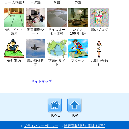
ラー琉球畳3
ーダ畳
き畳
の畳
畳ござ・上
災害避難シ
サイズオー
いぐさ
畳のブログ
敷き
ート
ダー木枠
100％円座
会社案内
畳の海外販
英語のサイ
アクセス
お問い合わ
売
ト
せ
サイトマップ
HOME
TOP
プライバシーポリシー
特定商取引法に関する記述