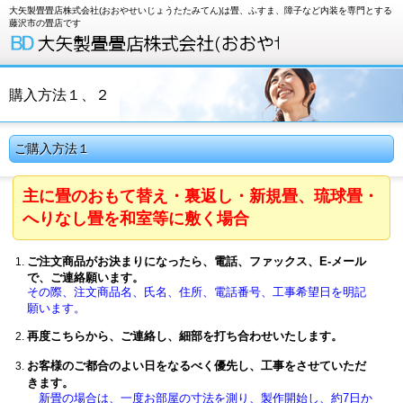
大矢製畳畳店株式会社(おおやせいじょうたたみてん)は畳、ふすま、障子など内装を専門とする
藤沢市の畳店です
購入方法１、２
ご購入方法１
主に畳のおもて替え・裏返し・新規畳、琉球畳・
へりなし畳を和室等に敷く場合
ご注文商品がお決まりになったら、電話、ファックス、E-メール
で、ご連絡願います。
その際、注文商品名、氏名、住所、電話番号、工事希望日を明記
願います。
再度こちらから、ご連絡し、細部を打ち合わせいたします。
お客様のご都合のよい日をなるべく優先し、工事をさせていただ
きます。
新畳の場合は、一度お部屋の寸法を測り、製作開始し、約7日か