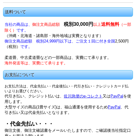
送料ついて
税別30,000円
送料無料
当社の商品は、
御注文商品総額
以上
（一部
除く）
です。
（沖縄・北海道・諸島部・海外地域は実費となります）
御注文商品総額 税別24,999円以下は、ご注文１回に付き全国
2,500円
（税別）
です。
柔道畳、中古柔道畳などの一部商品は、実費にて承ります。
海外発送等は、実費にて承ります。
お支払について
お支払方法は、代金先払い・代金後払い・代引き払い・クレジットカード払
いよりお選びください。
代引き払い、クレジット払いは、
佐川急便のe-コレクト
又は
PayPal
を使
用します。
大型サイズの商品(1畳サイズ)は、福山通運を使用するため
PayPal
、代
引き払い又は代金先払いとなります。
・代金先払い
・・・
御注文後、御注文確認書をメールいたしますので、ご確認後当社指定口
座へお振込み願います。