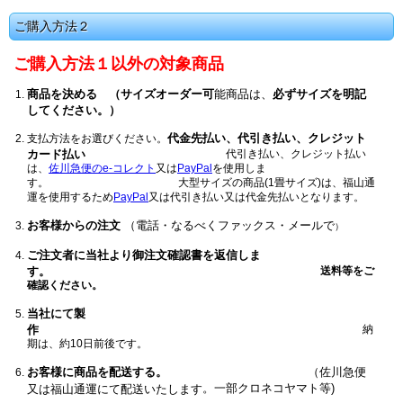
ご購入方法２
ご購入方法１以外の対象商品
商品を決める
（サイズオーダー可
能商品は、
必ずサイズを明記
してください。）
代金先払い、代引き払い、クレジット
支払方法をお選びください。
カード払い
代引き払い、クレジット払い
は、
佐川急便のe-コレクト
又は
PayPal
を使用しま
す。 大型サイズの商品(1畳サイズ)は、福山通
運を使用するため
PayPal
又は代引き払い又は代金先払いとなります。
お客様からの注文
（電話・
なるべくファックス・メールで
）
ご注文者に当社より御注文確認書を返信しま
す。
送料等をご
確認ください。
当社にて製
作
納
期は、約10日前後です。
お客様に商品を配送する。
（佐川急便
。一部クロネコヤマト等)
又は福山通運にて配送いたします