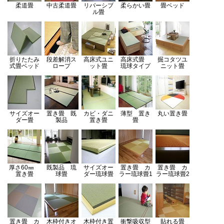
柔道畳
中古柔道畳
リバーシブ
柔らかい畳
畳ベッド
ル畳
折りたたみ
段差解消ス
高床式ユニ
高床式畳
掘コタツユ
式畳ベッド
ロープ
ット畳
琉球タイプ
ニット畳
サイズオー
置き畳 既
カビ・ダニ
薄型 置き
丸い置き畳
ダー畳
製品
置き畳
畳
厚さ60㎜
既製品 琉
サイズオー
置き畳 カ
置き畳 カ
置き畳
球畳
ダー琉球畳
ラー琉球畳1
ラー琉球畳2
置き畳 カ
木枠付きオ
木枠付き置
衝撃吸収型
貼れる畳