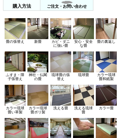
購入方法
ご注文・お問い合わせ
畳の張替え
新畳
カビ・ダニ
安心・安全
畳の裏返し
に強い畳
な畳
ふすま・障
神社・仏閣
琉球畳の張
琉球畳
カラー琉球
子張替え
の畳
替え
畳
和紙製
カラー琉球
カラー琉球
洗える畳
洗える琉球
カラー畳
畳
い草製
畳
ポリ製
畳