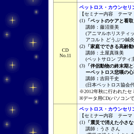
ペットロス・カウンセリン
【セミナー内容 テーマ
(1)
「ペットのケアと看取
講師：藤沼亜美
(アニマルホリスティッ
アコルト どうぶつ鍼
(2)
「家庭でできる高齢動
CD
講師：土屋真珠美
No.11
(ペットサロン プティ
(3)
「伴侶動物の終末期と
ーペットロス悲嘆の心理
講師
：
吉田千史
(日本ペットロス協会
※2012年秋に行われたセミ
※データ用CD(パソコン
ペットロス・カウンセリン
【セミナー内容 テーマ
(1)
「震災で消えた小さな
講師：うさ さん