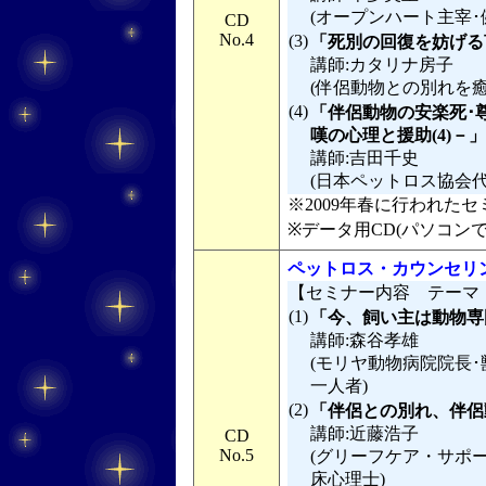
(オープンハート主宰･
CD
No.4
(3)
「死別の回復を妨げる
講師:カタリナ房子
(伴侶動物との別れを
(4)
「伴侶動物の安楽死･
嘆の心理と援助(4)－」
講師:吉田千史
(日本ペットロス協会
※2009年春に行われたセミ
※データ用CD(パソコン
ペットロス・カウンセリ
【セミナー内容 テーマ
(1)
「今、飼い主は動物専
講師:森谷孝雄
(モリヤ動物病院院長
一人者)
(2)
「伴侶との別れ、伴侶
講師:近藤浩子
CD
No.5
(グリーフケア・サポ
床心理士)