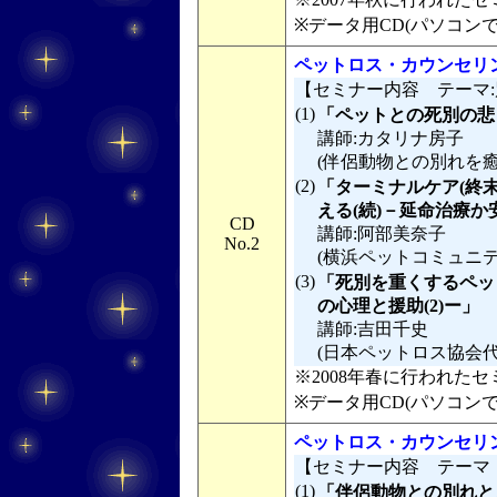
※データ用CD(パソコン
ペットロス・カウンセリ
【セミナー内容 テーマ
(1)
「ペットとの死別の悲
講師:カタリナ房子
(伴侶動物との別れを
(2)
「ターミナルケア(終
える(続)－延命治療
CD
講師:阿部美奈子
No.2
(横浜ペットコミュニ
(3)
「死別を重くするペッ
の心理と援助(2)ー」
講師:吉田千史
(日本ペットロス協会
※2008年春に行われたセミ
※データ用CD(パソコン
ペットロス・カウンセリ
【セミナー内容 テーマ
(1)
「伴侶動物との別れと