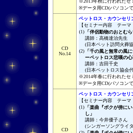
※2013年秋に行われたセミ
※データ用CD(パソコン
ペットロス・カウンセリン
【セミナー内容 テーマ
(1)
「伴侶動物のおとむら
講師：高橋達治先生
(日本ペット訪問火葬協
CD
(2)
「千の風と無常の風に
No.14
ーペットロス悲嘆の心理
講師：吉田千史
(日本ペットロス協会
※2014年春に行われたセミ
※データ用CD(パソコン
ペットロス・カウンセリン
【セミナー内容 テーマ
(1)
「楽曲『ボクが傍にい
し」
講師：今井優子さん
(シンガーソングライタ
CD
(2)
「楽曲『ボクが傍にい