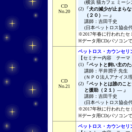
(横浜 猫カフェ ミーシ
CD
(2)
「犬の減少が止まらな
No.20
（２０）― 」
講師：吉田千史
(日本ペットロス協会
※2017年春に行われたセミ
※データ用CD(パソコン
ペットロス・カウンセリン
【セミナー内容 テーマ
(1)
「ペットと飼い主のた
講師：平井潤子 先生
(ＮＰＯ法人アナイス理
CD
(2)
「ペットとは誰のこと
No.21
と援助（２１）― 」
講師：吉田千史
(日本ペットロス協会
※2017年秋に行われたセミ
※データ用CD(パソコン
ペットロス・カウンセリン