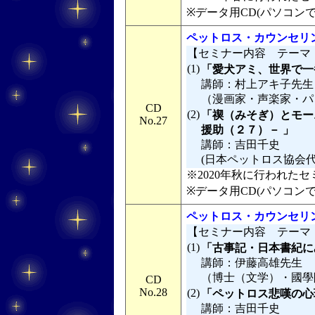
※データ用CD(パソコン
ペットロス・カウンセリン
【セミナー内容 テーマ
(1)
「愛犬アミ、世界で一
講師：村上アキ子先生
（漫画家・声楽家・パ
CD
(2)
「禊（みそぎ）とモー
No.27
援助（２７）－ 」
講師：吉田千史
(日本ペットロス協会
※2020年秋に行われたセミ
※データ用CD(パソコン
ペットロス・カウンセリン
【セミナー内容 テーマ
(1)
「古事記・日本書紀に
講師：伊藤高雄先生
（博士（文学）・國學
CD
No.28
(2)
「ペットロス悲嘆の心
講師：吉田千史