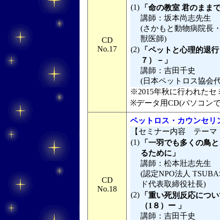
(1)
「命の教室 君のまま
講師：坂本尚志先生
(さかもと動物病院長
獣医師)
CD
No.17
(2)
「ペットと心理的退行
７）－」
講師：吉田千史
(日本ペットロス協会
※2015年秋に行われたセミ
※データ用CD(パソコン
ペットロス・カウンセリン
【セミナー内容 テーマ
(1)
「一羽でも多くの鳥と
るために」
講師：松本壯志先生
(認定NPO法人 TSU
CD
ド代表取締役社長)
No.18
(2)
「重い死別反応につい
（1８）ー 」
講師：吉田千史