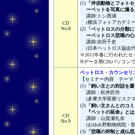
(1)
「伴侶動物とフォトセ
ーペットを写真に撮る
講師:トシ西浦
(横浜フォトアカデミ
CD
No.8
(2)
「ペットロスの分類に
ーペットロス悲嘆の心理
講師:吉田千史
(日本ペットロス協会
※2011年春に行われたセミ
※データ用CD(パソコン
ペットロス・カウンセリ
【セミナー内容 テーマ
(1)
「飼い主との対話を重
講師：松井匠作
(多摩大学医療リスク
(2)
「飼い主さんとのコミ
『ペットの延命』とは
CD
講師：山賀瀬礼奈
No.9
(おゆみ野動物病院・獣
(3)
「悲嘆の抑制と成仏思