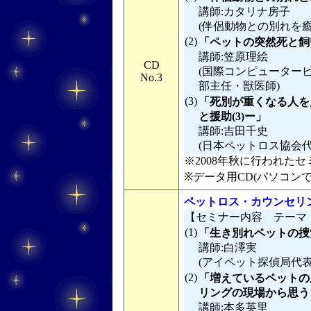
講師:カタリナ房子
(伴侶動物との別れを
(2)
「ペットの突然死と飼
講師:笠原理絵
CD
(国際コンピューター
No.3
部主任・獣医師)
(3)
「死別が重くなる人を
と援助(3)ー」
講師:吉田千史
(日本ペットロス協会
※2008年秋に行われたセミ
※データ用CD(パソコン
ペットロス・カウンセリ
【セミナー内容 テーマ
(1)
「生き別れペットの捜
講師:白澤実
(アイペット探偵局代表
(2)
「増えているペットの
リングの現場から思う
講師:本多英里