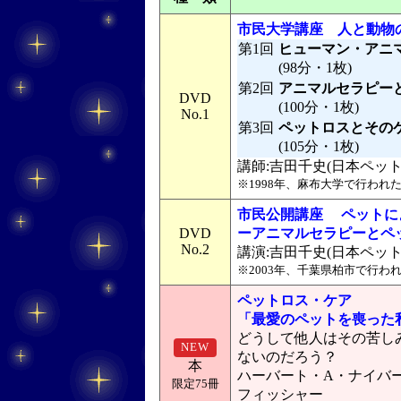
市民大学講座 人と動物
第1回
ヒューマン・アニ
(98分・1枚)
第2回
アニマルセラピー
DVD
(100分・1枚)
No.1
第3回
ペットロスとその
(105分・1枚)
講師:吉田千史(日本ペッ
※1998年、麻布大学で行われ
市民公開講座 ペットに
DVD
ーアニマルセラピーとペ
No.2
講演:吉田千史(日本ペッ
※2003年、千葉県柏市で行われ
ペットロス・ケア
「最愛のペットを喪った
どうして他人はその苦し
NEW
ないのだろう？
本
ハーバート・A・ナイバ
限定75冊
フィッシャー