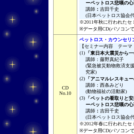
ーペットロス悲嘆の心
講師
：
吉田千史
(日本ペットロス協会
※2011年秋に行われたセミ
※データ用CD(パソコン
ペットロス・カウンセリン
【セミナー内容 テーマ
(1)
「東日本大震災から一
講師：藤野真紀子
(緊急被災動物救済支
究家)
(2)
「アニマルレスキュー
講師：西条みどり
CD
(動物福祉の活動家)
No.10
(3)
「ペットの看取りと安
ーペットロス悲嘆の心理
講師
：
吉田千史
(日本ペットロス協会
※2012年春に行われたセミ
※データ用CD(パソコン