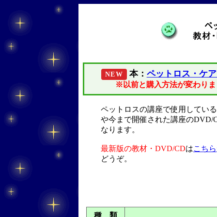
本：
ペットロス・ケア
NEW
※以前と購入方法が変わり
ペットロスの講座で使用している
や今まで開催された講座のDVD/
なります。
最新版の教材・DVD/CD
は
こちら
どうぞ。
種 類