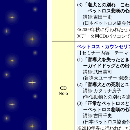
(3)
「老犬との別れ こわ
－ペットロス悲嘆の心理
講師:吉田千史
(日本ペットロス協会
※2009年秋に行われたセミ
※データ用CD(パソコン
ペットロス・カウンセリ
【セミナー内容 テーマ
(1)
「盲導犬を失ったとき
ーガイドドッグとの出
講師:武田英司
(盲導犬ユーザー･鍼灸
(2)
「盲導犬との死別とユ
CD
講師:カタリナ房子
No.6
(伴侶動物との別れを
(3)
「正常なペットロスと
ーペットロス悲嘆の心理
講師:吉田千史
(日本ペットロス協会
※2010年春に行われたセミ