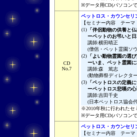
※データ用CD(パソコン
ペットロス・カウンセリ
【セミナー内容 テーマ
(1)
「伴侶動物の供養と仏
ーペットのお弔いと日
講師:横田晴正
(僧侶・ペット霊園ソ
(2)
「よい動物霊園の選び
ーいま、ペット霊園に
CD
No.7
講師:森 篤志
(動物葬祭ディレクタ
(3)
「ペットロスの定義に
ーペットロス悲嘆の心理
講師:吉田千史
(日本ペットロス協会
※2010年秋に行われたセミ
※データ用CD(パソコン
ペットロス・カウンセリ
【セミナー内容 テーマ