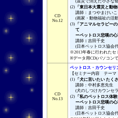
(震災で消えた小さな
(2)
「東日本大震災と動物
講師：まつやまけいこ
CD
(画家・動物福祉の活動
No.12
(3)
「アニマルセラピーの
て
ーペットロス悲嘆の心理
講師
：
吉田千史
(日本ペットロス協会
※2013年春に行われたセミ
※データ用CD(パソコン
ペットロス・カウンセリン
【セミナー内容 テーマ
(1)
「犬に言いたい たく
講師：中村多恵先生
(犬のしつけカウンセラ
CD
(2)
「私のペットロス体験
No.13
ーペットロス悲嘆の心理
講師：吉田千史
(日本ペットロス協会