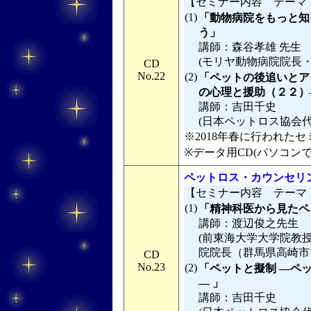
【セミナー内容 テーマ
(1)
「動物病院をもっと知
う」
講師：森谷孝雄 先生
(モリヤ動物病院院長・
CD
No.22
(2)
「ペットの後追いとア
の心理と援助（２２）
講師：吉田千史
(日本ペットロス協会
※2018年春に行われたセミ
※データ用CD(パソコン
ペットロス・カウンセリン
【セミナー内容 テーマ
(1)
「精神科医から見たペ
講師：渡辺俊之先生
(前東海大学大学院教
院院長（群馬県高崎市
CD
No.23
(2)
「ペットと擬制 ―ペ
― 」
講師：吉田千史