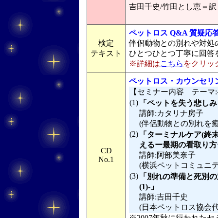
吉田千史/竹田とし恵＝訳
ペットロス Q&A 質疑応
検定
伴侶動物との別れや対処
テキスト
ひとつひとつ丁寧に回答を加
※詳細は
こちら
をクリッ
ペットロス・カウンセリ
【セミナー内容 テーマ
(1)
「ペットを失う悲しみ
講師:カタリナ房子
(伴侶動物との別れを
(2)
「ターミナルケア(終
えるー最期の看取り方
CD
講師:阿部美奈子
No.1
(横浜ペットコミュニ
(3)
「別れの準備と死別の
(1)-」
講師:吉田千史
(日本ペットロス協会
※2007年秋に行われたセミ