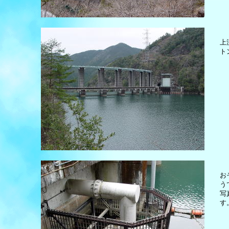
上
ト
お
う
写
す