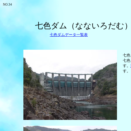
NO.34
七色ダム（なないろだむ
七色ダムデータ一覧表
七色
七色
す。
す。