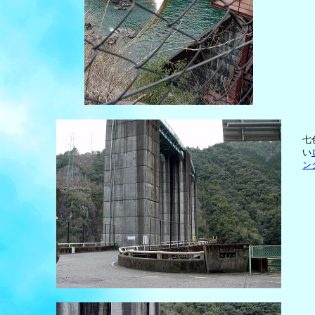
七
い
ン