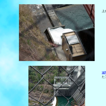
上
減
た