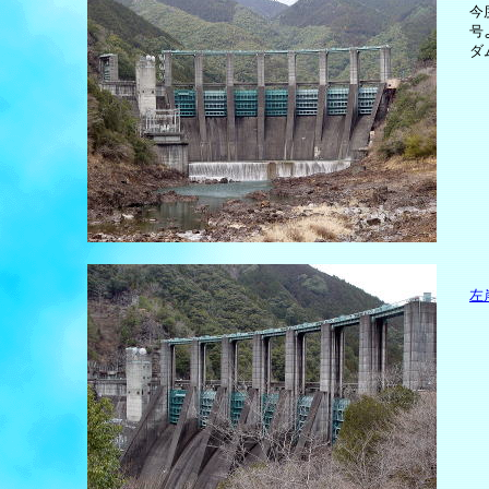
今
号
ダ
左