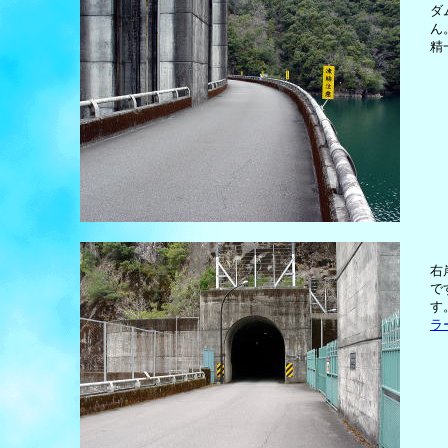
ダ
ん
精
右
で
す
ラ