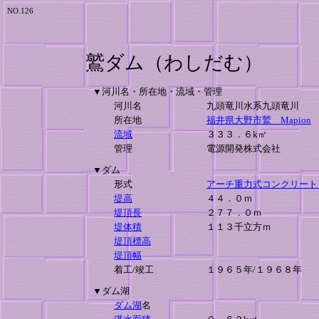
NO.126
鷲ダム（わしだむ）
▼河川名・所在地・流域・管理
河川名
九頭竜川水系九頭竜川
所在地
福井県大野市鷲 Mapion
流域
３３３．６k㎡
管理
電源開発株式会社
▼ダム
形式
アーチ重力式コンクリート
堤高
４４．０ｍ
堤頂長
２７７．０ｍ
堤体積
１１３千立方ｍ
堤頂標高
堤頂幅
着工/竣工
１９６５年/１９６８年
▼ダム湖
ダム湖
名