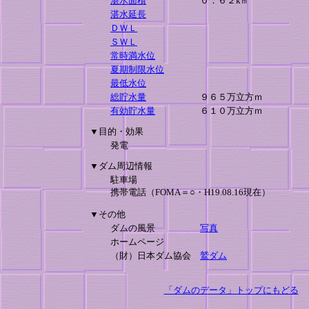
湛水面積
０．６２k㎡
湛水延長
ＤＷＬ
ＳＷＬ
常時満水位
夏期制限水位
最低水位
総貯水量
９６５万立方ｍ
有効貯水量
６１０万立方ｍ
▼目的・効果
発電
▼ダム周辺情報
駐車場
携帯電話（FOMA＝○・H19.08.16現在）
▼その他
ダムの風景
写真
ホームページ
（財）日本ダム協会
鷲ダム
「ダムのデータ」トップにもどる