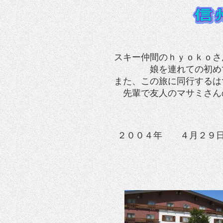
スキー仲間のｈｙｏｋｏさ
娘を連れての初め
また、この旅に同行するは
先輩で友人のマサミさん
２００４年 ４月２９日