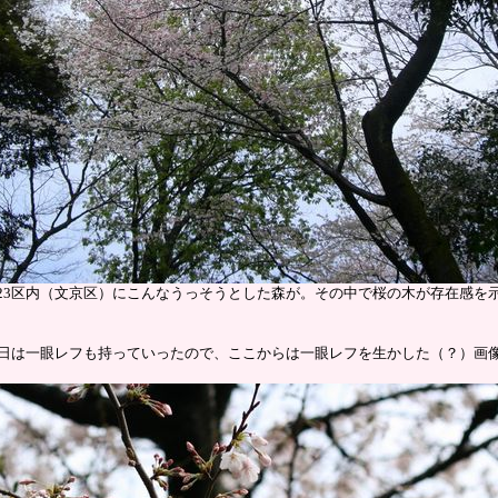
23区内（文京区）にこんなうっそうとした森が。その中で桜の木が存在感を
日は一眼レフも持っていったので、ここからは一眼レフを生かした（？）画