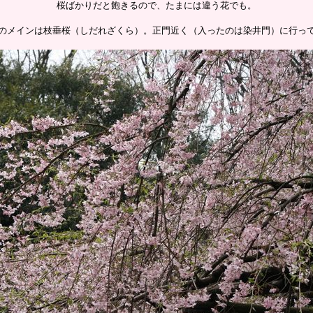
桜ばかりだと飽きるので、たまには違う花でも。
のメインは枝垂桜（しだれざくら）。正門近く（入ったのは染井門）に行っ