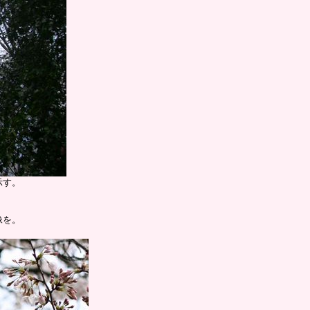
示す。
像を。