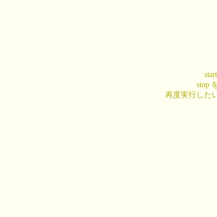
st
sto
再度実行した