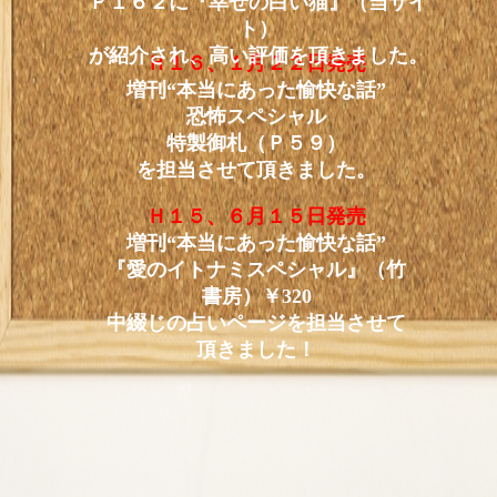
Ｐ１６２に『幸せの白い猫』（当サイ
ト）
が紹介され、高い評価を頂きました。
Ｈ１６、１月２２日発売
増刊“本当にあった愉快な話”
恐怖スペシャル
特製御札（Ｐ５９）
を担当させて頂きました。
Ｈ１５、６月１５日発売
増刊“本当にあった愉快な話”
『愛のイトナミスペシャル』（竹
書房）￥320
中綴じの占いページを担当させて
頂きました！