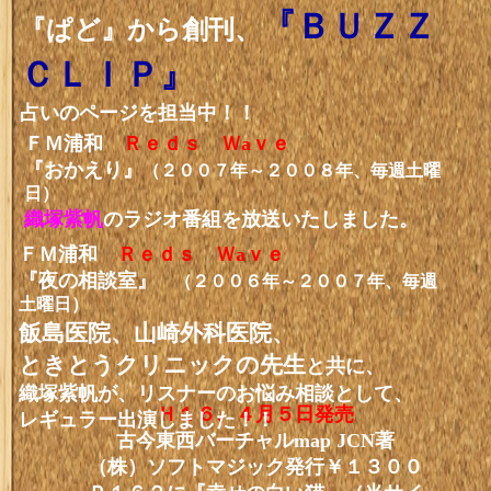
『ＢＵＺＺ
『ぱど』から創刊、
ＣＬＩＰ』
占いのページを担当中！！
ＦＭ浦和
Ｒｅｄｓ Ｗaｖｅ
『おかえり』
（２００７年～２００８年、毎週土曜
日）
織塚紫帆
のラジオ番組を放送いたしました。
ＦＭ浦和
Ｒｅｄｓ Ｗaｖｅ
『夜の相談室』
（２００６年～２００７年、毎週
土曜日）
飯島医院、山崎外科医院、
ときとうクリニックの先生
と共に、
織塚紫帆が
、リスナーのお悩み相談として、
Ｈ１６、４月５日発売
レギュラー出演しました！！
古今東西バーチャルmap JCN著
（株）ソフトマジック発行￥１３００