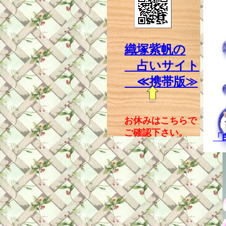
織塚紫帆の
占いサイト
≪携帯版≫
お休みはこちらで
ご確認下さい。
「