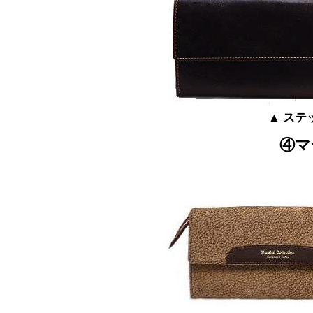
▲ ステ
④マ