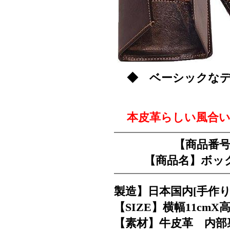
◆ ベーシックなデ
本皮革らしい風合い
【商品番号】
【商品名】ボッ
製造】日本国内[手作り
【SIZE】横幅11cmX高さ
【素材】牛皮革 内部裏