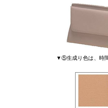
▼⑤生成り色は、時