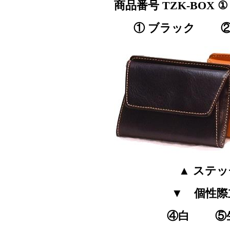
商品番号 TZK-BOX 
① ブラック ②
▲ ステ
▼ 個性際
④白 ⑤生