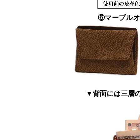
⑥マーブルオ
▼背面には三層