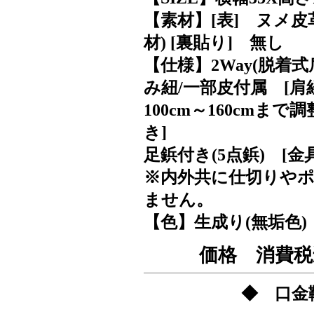
【素材】[表] ヌメ
材) [裏貼り] 無し
【仕様】2Way(脱着
み紐/一部皮付属 [肩
100cm～160cm
き]
足鋲付き(5点鋲) [
※内外共に仕切りや
ません。
【色】生成り(無垢色)
価格 消費税
◆ 口金