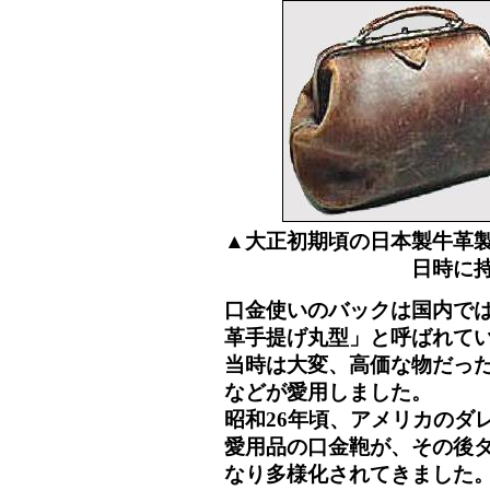
▲大正初期頃の日本製牛革
日時に
口金使いのバックは国内で
革手提げ丸型」と呼ばれて
当時は大変、高価な物だった
などが愛用しました。
昭和26年頃、アメリカのダ
愛用品の口金鞄が、その後
なり多様化されてきました