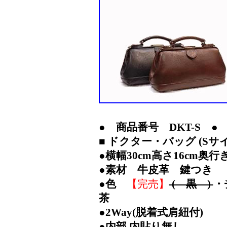
● 商品番号 DKT-S ●
■ ドクター・バッグ (Sサイ
●横幅30cm高さ16cm奥行き
●素材 牛皮革 鍵つき
●色
【完売】
( 黒 )
・
茶
●2Way(脱着式肩紐付)
●内部 内貼り無し