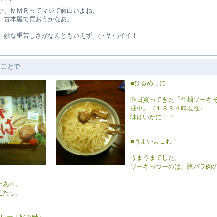
か、ＭＭＲってマジで面白いよね。
、古本屋で買おうかなあ。
、妙な重苦しさがなんともいえず、(・∀・)イイ！
うことで
■ひるめしに
昨日買ってきた「生麺ソーキ
理中。（１３３４時現在）
味はいかに！？
■うまいよこれ！
うまうまでした。
ソーキっつーのは、豚バラ肉
ーあれ。
えたし。
ノレール好感触♪