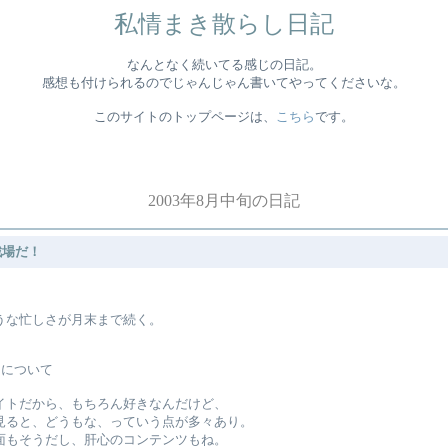
私情まき散らし日記
なんとなく続いてる感じの日記。
感想も付けられるのでじゃんじゃん書いてやってくださいな。
このサイトのトップページは、
こちら
です。
2003年8月中旬の日記
戦場だ！
ら
うな忙しさが月末まで続く。
トについて
イトだから、もちろん好きなんだけど、
見ると、どうもな、っていう点が多々あり。
面もそうだし、肝心のコンテンツもね。