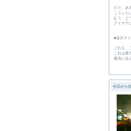
ただ、あ
こうした
むう、ど
アイデア
■金沢マ
これも、
これは最
最高に仕
今日から