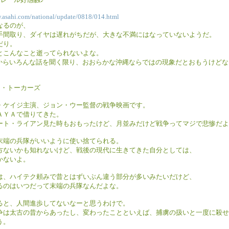
.asahi.com/national/update/0818/014.html
なるのが、
手間取り、ダイヤは遅れがちだが、大きな不満にはなっていないようだ。
だり。
とこんなこと逝ってられないよな。
gi殿からいろんな話を聞く限り、おおらかな沖縄ならではの現象だとおもうけどな
ド・トーカーズ
・ケイジ主演、ジョン・ウー監督の戦争映画です。
ＡＹＡで借りてきた。
ート・ライアン見た時もおもったけど、月並みだけど戦争ってマジで悲惨だよ
末端の兵隊がいいように使い捨てられる。
方ないかも知れないけど、戦後の現代に生きてきた自分としては、
かないよ。
は、ハイテク頼みで昔とはずいぶん違う部分が多いみたいだけど、
るのはいつだって末端の兵隊なんだよな。
ると、人間進歩してないなーと思うわけで。
争は太古の昔からあったし、変わったことといえば、捕虜の扱いと一度に殺せ
う。