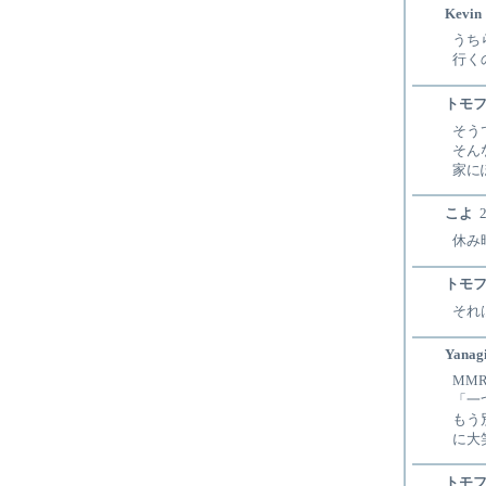
Kevin
うち
行く
トモ
そう
そん
家に
こよ
2
休み
トモ
それ
Yanag
MM
「一
もう
に大
トモ