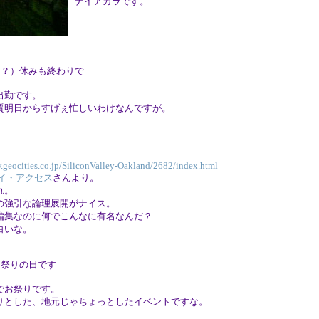
ナイアガラです。
！？）休みも終わりで
出勤です。
質明日からすげぇ忙しいわけなんですが。
.geocities.co.jp/SiliconValley-Oakland/2682/index.html
イイ・アクセス
さんより。
れ。
の強引な論理展開がナイス。
編集なのに何でこんなに有名なんだ？
白いな。
お祭りの日です
でお祭りです。
りとした、地元じゃちょっとしたイベントですな。