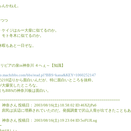
らんかねえ。
えつつ
・ケイジはルー大柴に似てるのか。
、モト冬木に似てるのか。
休暇もあと一日ぞな。
リビアの泉in神奈川 ４へぇ～【知識】
nto.machibbs.com/bbs/read.pl?BBS=kana&KEY=1060252147
の219辺りから面白いんだが、特に面白いところを抜粋。
が大爆笑したところな。
まちBBSの神奈川板は面白い。
===========================================================
 神奈さん 投稿日： 2003/08/16(土) 18:58:02 ID:46XZjPa6
、庶民は浜辺に埋葬されていたのだ。発掘調査で沢山人骨が出てきたこともあ
 神奈さん 投稿日： 2003/08/16(土) 19:23:04 ID:5oFUJLug
ー
骨がほしい