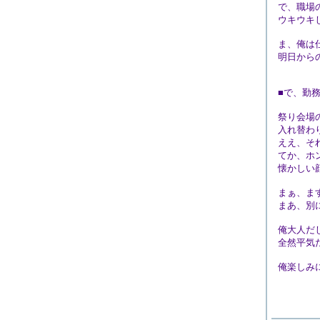
で、職場
ウキウキ
ま、俺は
明日から
■で、勤
祭り会場
入れ替わ
ええ、そ
てか、ホ
懐かしい
まぁ、ま
まあ、別
俺大人だ
全然平気
俺楽しみ