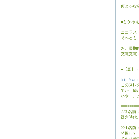
何とかな
■とか考
ニコラス
それとも
さ、長期
充電充電♪
■【豆】ト
http://ka
このスレ
てか、俺
いやー、
========
223 名前：
鎌倉時代
224 名前：
発掘して
てか頭蓋