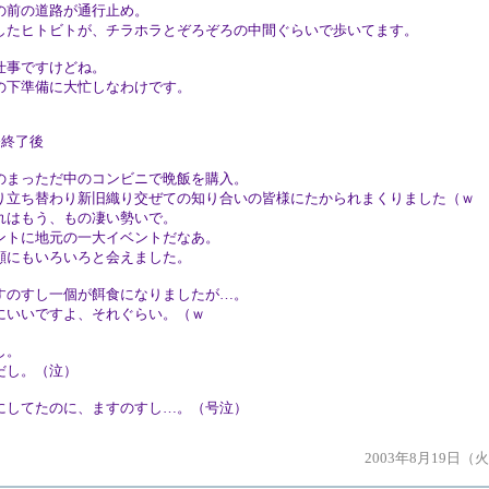
の前の道路が通行止め。
したヒトビトが、チラホラとぞろぞろの中間ぐらいで歩いてます。
仕事ですけどね。
の下準備に大忙しなわけです。
務終了後
のまっただ中のコンビニで晩飯を購入。
り立ち替わり新旧織り交ぜての知り合いの皆様にたかられまくりました（ｗ
れはもう、もの凄い勢いで。
ントに地元の一大イベントだなあ。
顔にもいろいろと会えました。
すのすし一個が餌食になりましたが…。
にいいですよ、それぐらい。（ｗ
し。
だし。（泣）
にしてたのに、ますのすし…。（号泣）
2003年8月19日（