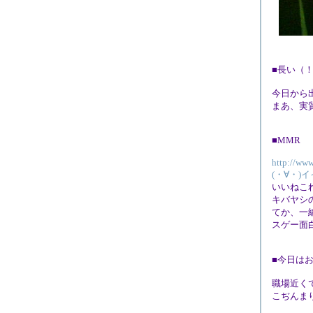
■長い（
今日から
まあ、実
■MMR
http://www
(・∀・)
いいねこ
キバヤシ
てか、一
スゲー面
■今日は
職場近く
こぢんま