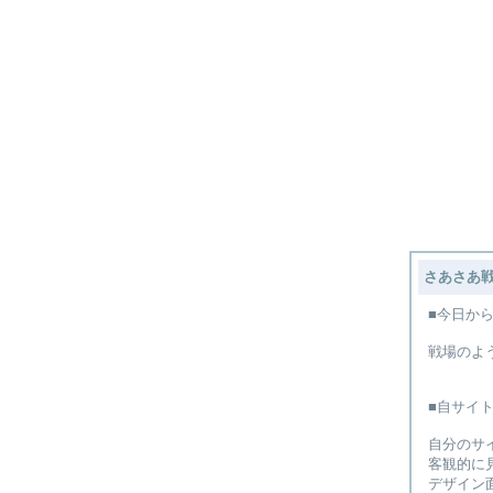
さあさあ
■今日か
戦場のよ
■自サイ
自分のサ
客観的に
デザイン