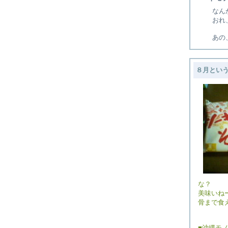
なん
おれ
あの
８月とい
な？
美味いね
骨まで食
■沖縄モ