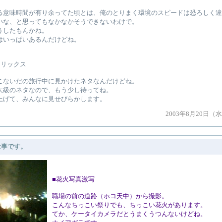
る意味時間が有り余ってた頃とは、俺のとりまく環境のスピードは恐ろしく違
いな、と思ってもなかなかそうできないわけで。
うしたもんかね。
はいっぱいあるんだけどね。
トリックス
こないだの旅行中に見かけたネタなんだけどね。
大級のネタなので、もう少し待ってね。
上げて、みんなに見せびらかします。
2003年8月20日（
仕事です。
■花火写真激写
職場の前の道路（ホコ天中）から撮影。
こんなちっこい祭りでも、ちっこい花火があります。
てか、ケータイカメラだとうまくうつんないけどね。