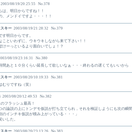
2003/08/19/20:25:55
No.378
らは、明日からですね！！
の、メンドイですよ・・・！！
フスキー
2003/08/19/21:28:32
No.379
です明日からです。
なこといわずに、ウキウキしながら来て下さい！！
ぽけーっといるより面白いでしょ！？
003/08/19/23:16:31
No.380
時間あと１０分くらい延長して欲しいなぁ・・・終わるの遅くてもいいから
フスキー
2003/08/20/10:19:33
No.381
はむりですね（笑）
i
2003/08/20/12:49:53
No.382
Rのフラッシュ最高！
つの論説の上にトンデモ仮説が打ち立てられ，それを検証しようにも次の瞬
別のインチキ仮説が積み上がっている・・・」
笑いした。
フスキー
2003/08/20/23:13:26
No.383