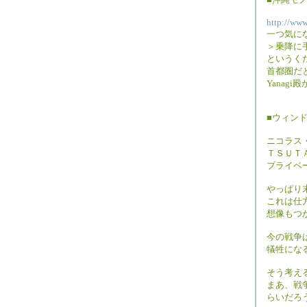
http://www
一つ気に
＞乗降に
というく
首都圏だ
Yana
■ウィン
ニコラス
ＴＳＵＴ
プライベ
やっぱり
これは仕
想像もつ
今の戦争
犠牲にな
そう考え
まあ、戦
らいだろ