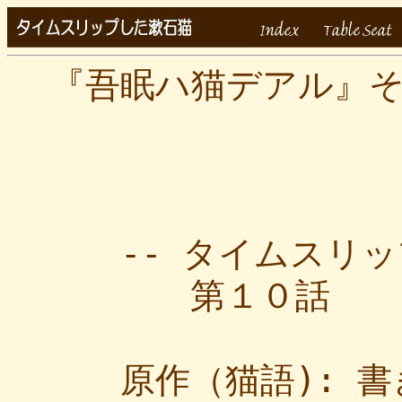
『吾眠ハ猫デアル』
-- タイムスリップ
第１０話
原作（猫語): 書