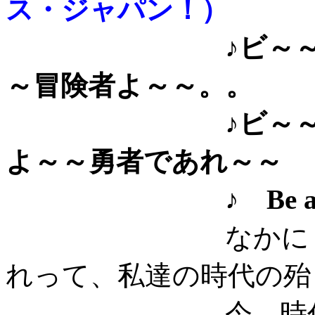
ス・ジャパン！）
♪ビ～
～冒険者よ～～。。
♪ビ～～アンビ
よ～～勇者であれ～～
♪ Be ambit
なかにし礼＆筒
れって、私達の時代の殆
今、時代を超えて