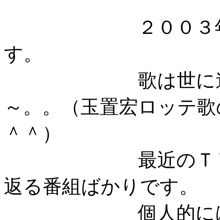
２００３年も、
す。
歌は世に連れ～
～。。（玉置宏ロッテ歌
＾＾）
最近のＴＶやラ
返る番組ばかりです。
個人的には、今