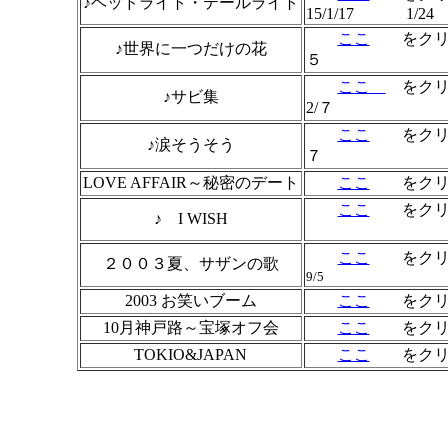
♪ヘッドライト・テールライト
15/1/17 1/24
ここ
をクリ
♪世界に一つだけの花
５
ここ
をクリ
♪サビ集
2/７
ここ
をクリ
♪涙そうそう
７
LOVE AFFAIR～秘密のデート
ここ
をクリ
ここ
をクリ
♪ I WISH
4
ここ
をクリ
２００３夏、サザンの歌
9/5
2003 お笑いブーム
ここ
をクリ
10月神戸路～宝塚オフ会
ここ
をクリ
TOKIO&JAPAN
ここ
をクリ