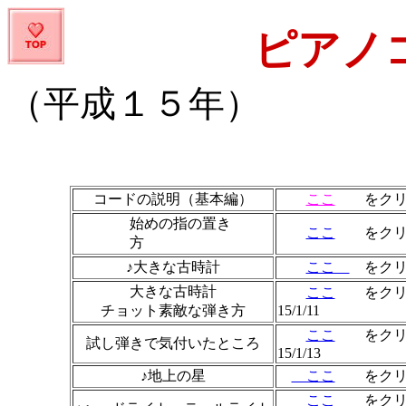
ピアノ
（平成１５年）
コードの説明（基本編）
ここ
をクリ
始めの指の置き
ここ
をクリ
方
♪大きな古時計
ここ
を
大きな古時計
ここ
をクリ
チョット素敵な弾き方
15/1/11
ここ
試し弾きで気付いたところ
15/1/13
♪地上の星
ここ
を
ここ