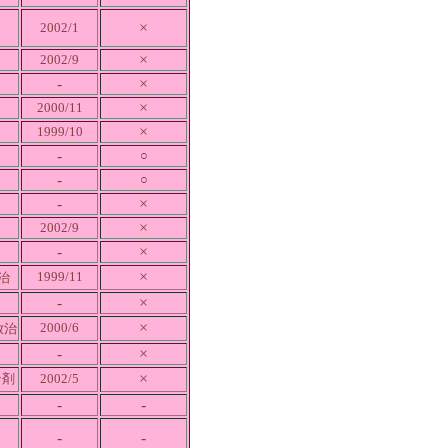
×
2002/1
×
2002/9
-
×
×
2000/11
×
1999/10
-
○
-
○
-
×
×
2002/9
-
×
×
1999/11
治
-
×
×
2000/6
放治
-
×
×
ン剤
2002/5
-
-
-
-