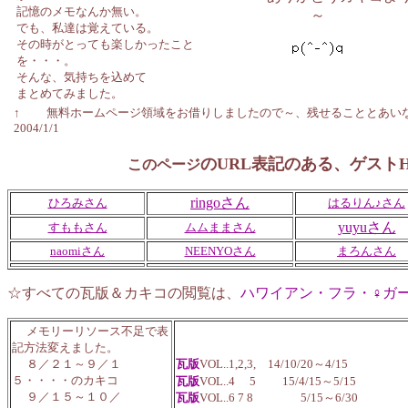
記憶のメモなんか無い。
～
でも、私達は覚えている。
その時がとっても楽しかったこと
を・・・。
そんな、気持ちを込めて
まとめてみました。
↑ 無料ホームページ領域をお借りしましたので～、残せることとあいなり
2004/1/
のURL表記のある、ゲストH
このページ
ringoさん
ひろみさん
はるりん♪さん
yuyuさん
すももさん
ムムままさん
naomiさん
NEENYOさん
まろんさん
☆すべての瓦版＆カキコの閲覧は、
ハワイアン・フラ・♀ガ
メモリーリソース不足で表
記方法変えました。
８／２１～９／１
瓦版
VOL..1,2,3, 14/10/20～4/15
５・・・・のカキコ
瓦版
VOL..4 5 15/4/15～5/15
９／１５～１０／
瓦版
VOL..6 7 8 5/15～6/