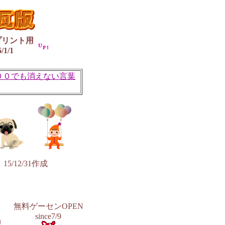
プリント用
6/1/1
００でも消えない言葉
12/31作成
無料ゲーセンOPEN
since7/9
り