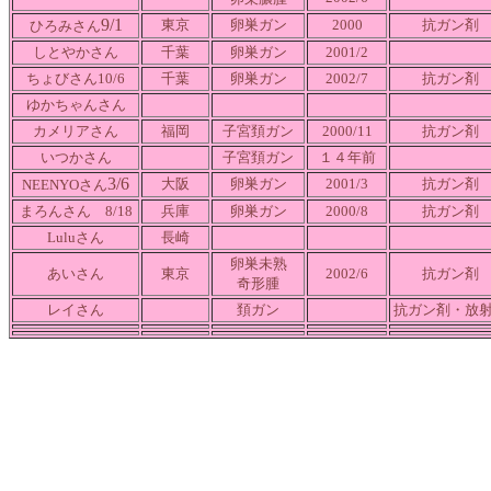
9/1
東京
卵巣ガン
2000
抗ガン剤
ひろみさん
しとやかさん
千葉
卵巣ガン
2001/2
ちょびさん10/6
千葉
卵巣ガン
2002/7
抗ガン剤
ゆかちゃんさん
カメリアさん
福岡
子宮頚ガン
2000/11
抗ガン剤
いつかさん
子宮頚ガン
１４年前
3/6
大阪
卵巣ガン
2001/3
抗ガン剤
NEENYOさん
まろんさん 8/18
兵庫
卵巣ガン
2000/8
抗ガン剤
Luluさん
長崎
卵巣未熟
あいさん
東京
2002/6
抗ガン剤
奇形腫
レイさん
頚ガン
抗ガン剤・放