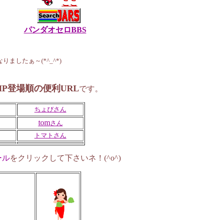
ここ
パンダオセロBBS
ましたぁ～(*^_^*)
1
P登場順の便利URL
です。
ちょびさん
tom
さん
トマトさん
ール
をクリックして下さいネ！(^o^)
30