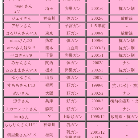
ringo さん
埼玉
卵巣ガン
2001/6
抗ガン剤
2/7
ジェイさん
神奈川
体ガン
2002/6
放射線
?
-
アザンさん
子宮ガン
１５年前
はるりんさん4/16
東京
頚ガン
2000/9
放射線
oimoさん2/3
熊本
体ガン
1999/6
抗ガン剤
oimoさん妹6/15
熊本
白血病
(2003/3)
抗ガン剤
ペコさん
8/9
千葉
卵巣ガン
2001/1
抗ガン剤
みかんさん
関西
体ガン
2002/
ナシ
ムムままさん9/16
栃木
卵巣ガン
2002/5
抗ガン剤
-
ゆうゆさん
山形
体ガン
2001/
・
すももさん1/13
福岡
頚ガン
1999/8
抗ガン剤
放
めいさん
大阪
頚ガン
2002/2
ナシ
・
涼子さん
兵庫
頚ガン
2000/3
術前抗癌剤
スカーレットさん
静岡
頚ガン
2002/6
ナシ
tom
？
上咽頭ガン
1999/12
放射線・抗ガ
さん
-
-
ももりんさん11/11
神奈川
乳ガン
乳ガン
2001/12
3/13
-
樹里亜さん
福岡
2002/6
卵巣膿腫