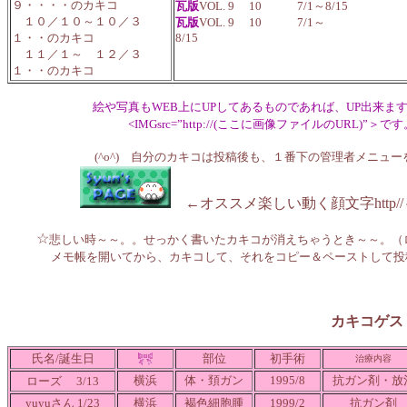
９・・・・のカキコ
瓦版
VOL. 9 10 7/1～8/15
１０／１０～１０／３
瓦版
VOL. 9 10 7/1～
１・・のカキコ
8/1
１１／１～ １２／３
１・・のカキコ
絵や写真もWEB上にUPしてあるものであれば、UP出来ますの
<IMGsrc=”http://(ここに画像ファイルのURL)”＞です
(^o^) 自分のカキコは投稿後も、１番下の管理者メニュー
←オススメ楽しい動く顔文字http/
☆
悲しい時～～。。せっかく書いたカキコが消えちゃうとき～～。（
メモ帳を開いてから、カキコして、それをコピー＆ペーストして
カキコゲス
氏名/誕生日
部位
初手術
治療内容
横浜
体・頚ガン
1995/8
抗ガン剤・放
ローズ
3/13
yuyuさん 1/23
横浜
褐色細胞腫
1999/2
抗ガン剤