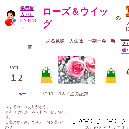
掲示板
ローズ＆ウイッ
入り口
の
ENTER
グ
←
1
ある意味 人生は 一期一会 新
２
聞
達♪
.
VOL.
１2
15/11/1～/12/31迄の記録 15/
今までカキコありがとう。
カキコそれは、ネットでのおしゃべ
り。
日常の友人達とでさえ、何を喋った
か？
ありがとうカキコよ