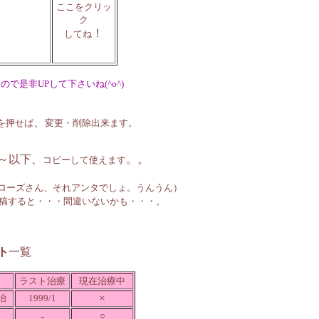
ここをクリッ
ク
5
！
してね
で是非UPして下さいね(^o^)
。
、
を押せば
変更・削除出来ます。
/～以下、
。。
コピーして使えます
ローズさん、それアンタでしょ。うんうん）
投稿すると・・・間違いないかも・・・。
ト
一覧
ラスト治療
現在治療中
×
治
1999/1
-
○