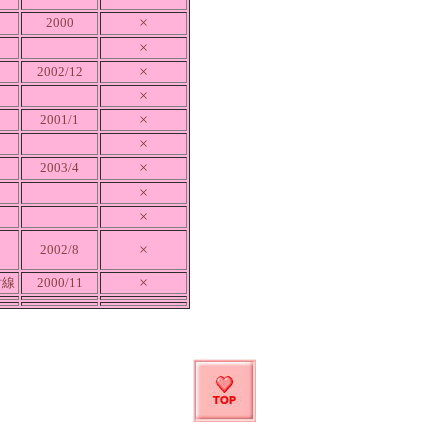
×
2000
×
×
2002/12
×
×
2001/1
×
×
2003/4
×
×
×
2002/8
×
射線
2000/11