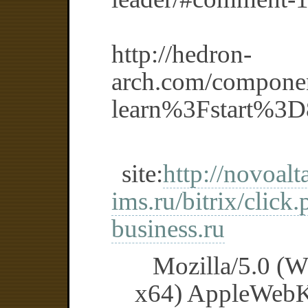
http://hedron-
arch.com/component
learn%3Fstart%3
site:
http://novoalt
ims.ru/bitrix/click.
business.ru
Mozilla/5.0 (
x64) AppleWebK