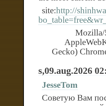
site:
http://shinh
bo_table=free&wr
Mozilla/
AppleWebK
Gecko) Chrome/
s,09.aug.2026 02
JesseTom
Советую Вам пос