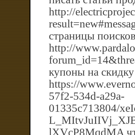
http://electricpro
result=new#messa
страницы поиско
http://www.pardal
forum_id=14&thre
купоны на скидку
https://www.evern
57f2-534d-a29a-
01335c713804/xe
L_MItvJuIIVj_XJ
lXVcP8MqdMA что