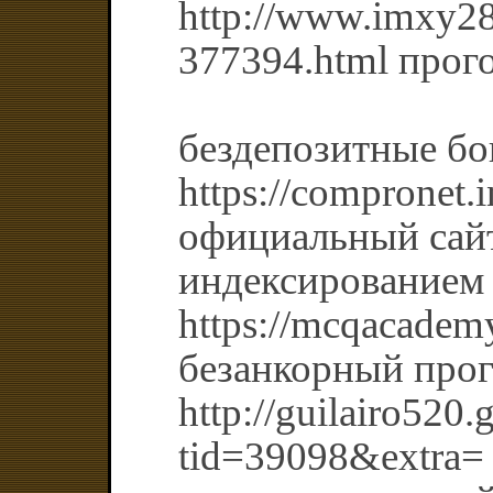
http://www.imxy28
377394.html прого
бездепозитные б
https://compronet.
официальный сайт
индексированием
https://mcqacadem
безанкорный прог
http://guilairo520
tid=39098&extra=