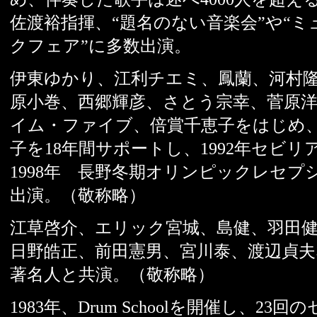
佐渡裕指揮、“題名のない音楽会”や“ミ
クフェア”に多数出演。
伊東ゆかり、江利チエミ、鳳蘭、河村
原小巻、西郷輝彦、さとう宗幸、菅原
イム・ファイブ、倍賞千恵子をはじめ
子を18年間サポートし、1992年セビリ
1998年 長野冬期オリンピックレセプ
出演。（敬称略）
江草啓介、エリック宮城、島健、羽田
日野皓正、前田憲男、宮川泰、渡辺貞
著名人と共演。（敬称略）
1983年、Drum Schoolを開催し、23回