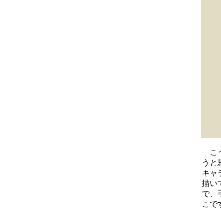
こう
うと
キャ
描い
で、
こで
0