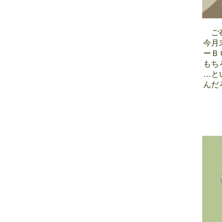
ご存
今月
ーＢ
もち
…と
んだ
■0