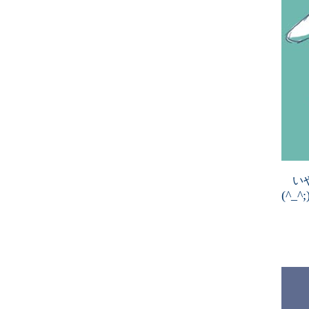
いや
(^_^;
■