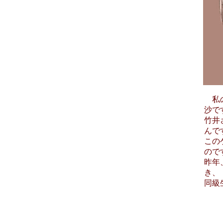
私の
沙で
竹井
んで
この
の
昨年
き、
同級