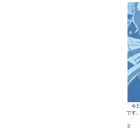
今日
です
２ 