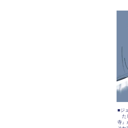
■ジ
たし
寺』