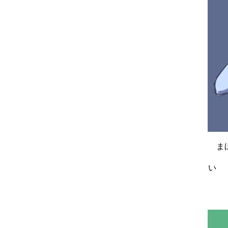
まほ
■
い