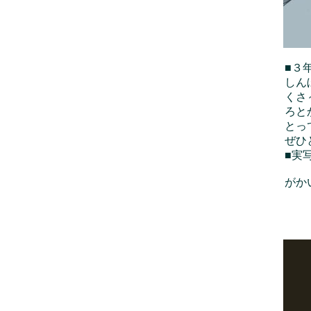
■３
しん
くさ
ろと
とっ
ぜひ
■実
がか