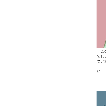
この
でし
つい
■
い