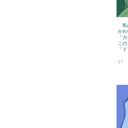
私の
かわ
「カ
この
「ド
い