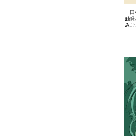
田中
触発
みご
■