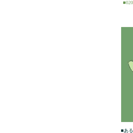
■02
■あ