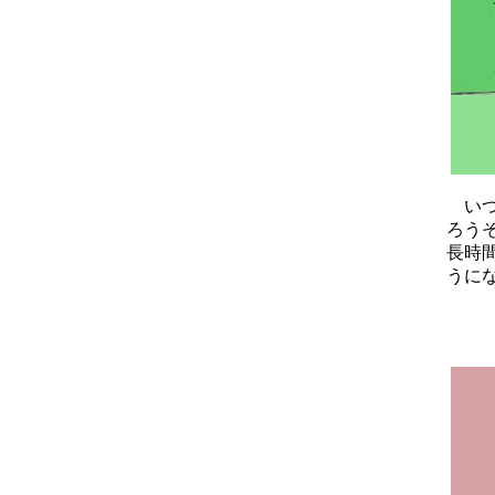
いつ
ろう
長時
うに