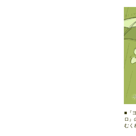
■『
ロ』
むく
■