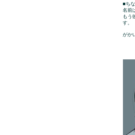
■ち
名前
もう
す。
がか