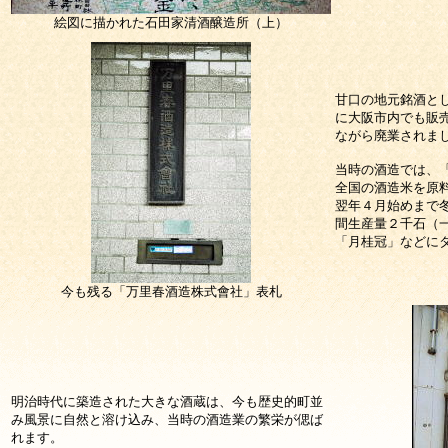
絵図に描かれた石田家清酒醸造所（上）
甘口の地元銘酒と
に大阪市内でも販
ながら廃業されま
当時の酒造では、
全国の酒造米を原
翌年４月始めまで
間生産量２千石（
「月桂冠」などに
今も残る「万里春酒造株式會社」表札
明治時代に築造された大きな酒蔵は、今も歴史的町並
み風景に自然と溶け込み、当時の酒造業の繁栄が偲ば
れます。