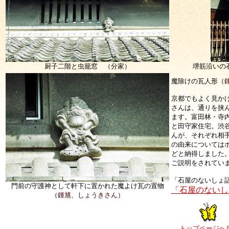
厨子二階と虫籠窓 （分家）
堺筋沿いの
魔除けの瓦人形（
京都でもよく見か
さんは、通りを挟
ます。富田林・寺
と田守家住宅。渋
んが、それぞれ相
の由来については
どと納得しました
ご説明をされてい
「石屋のないしょ
門前の守護神として軒下に置かれた魔よけ瓦の置物
「石屋のないし
（
鍾馗、しょうきさん）
トップページへ