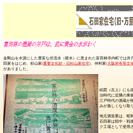
金剛山を水源にした豊富な伏流水（硬水）に恵まれた富田林寺内町では井
田家をはじめ、杉山家
(重要文化財・旧杉山家住宅)
、仲村家
(大阪府有形文
がありました。
絵図（左上）にも
治時代に近隣の東
江戸時代の酒蔵が
みが激しくなり取
地元酒造業は、昭
石田家は戦中・戦
ク工場として使用