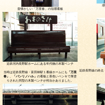
堺
昔懐かしい「万里春」の琺瑯看板
近鉄河内長野駅ホームにある年代物の木製ベンチ
近鉄長野線の終点
当時は
近鉄長野線・富田林駅１番線ホームにも
「万里
春」
、
「バンリノハル」
の看板と茶色いペンキで厚塗
りされた同型の木製ベンチが何台かありました。