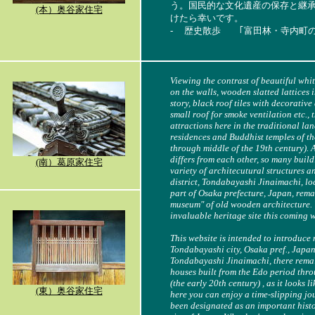
う。国民的な文化遺産の保存と継
(本）奥谷家住宅
けたら幸いです。
- 歴史散歩 ｢富田林・寺内町の
Viewing the contrast of beautiful whi
on the walls, wooden slatted lattices 
story, black roof tiles with decorativ
small roof for smoke ventilation etc., t
attractions here in the traditional la
residences and Buddhist temples of th
through middle of the 19th century). A
differs from each other, so many bui
(南）葛原家住宅
variety of architecutural structures a
district, Tondabayashi Jinaimachi, lo
part of Osaka prefecture, Japan, remai
museum" of old wooden architecture. 
invaluable heritage site this coming
This website is intended to introduc
Tondabayashi city, Osaka pref., Japan. 
Tondabayashi Jinaimachi, there rema
houses built from the Edo period thr
(the early 20th century) , as it looks l
(東）奥谷家住宅
here you can enjoy a time-slipping jo
been designated as an important histo