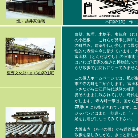
(北）越井家住宅
木口家住宅
作：
白壁、板塀、木格子、虫籠窓 （む
の小屋
根－ これらが見事に調和
の町並み。建築年代が少しずつ異
性的な表情を今に伝えています。
富田林 （とんだばやし）の旧市街
はいわば｢旧家の生きた博物館｣で
らり散歩でお訪ねになってみませ
重要文化財
杉山家住宅
(旧）
この個人ホームページでは、私が
市の寺内町をご紹介します。 富田
トさながらに江戸時代以降の町家 
姿そのままに残されており、時代
がします。 寺内町一帯は、国から
存地区
にも指定されています。ユ
ジャパンとはまた一味違った「テー
足をお運びになってみて下さい。
大阪市内 （あべの橋）から近鉄電
散歩を楽しみながら、きっと新し