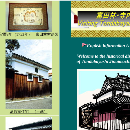
宝暦3年
（1753年）
富田林村絵図
English information is 
Welcome to the historical dis
of Tondabayashi Jinaimachi
葛原家住宅 （土蔵）