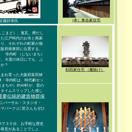
(本）奥谷家住宅
近藤好幸
氏
しこまど）、鬼瓦、煙だし
した江戸時代のお寺と商家
なり、それぞれの町家が個
大阪府南東部に位置する、
－ 寺内町 （じないまち）
す。今度の休日にでも、ぶ
んか？
杉田家住宅
（魔除け）
生まれ育った大阪府富田林
林・寺内町は、時代劇セッ
（まちや）約40軒が、昔の
をタイムスリップした感じ
重要伝統的建造物群保
ニバーサル・スタジオ・
マパーク｣に皆さんもぜひ
車で３０分、お手軽な歴史
い発見があることでしょ