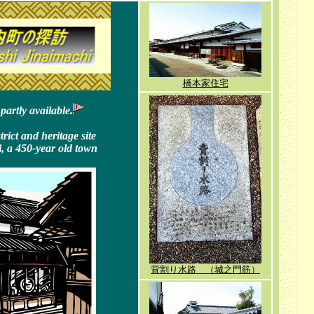
橋本家住宅
partly available.
trict and heritage site
, a 450-year old town
背割り水路 （城之門筋）