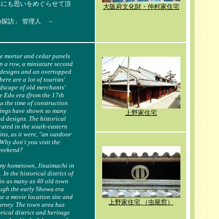
承にも思いをめぐらせて頂
大阪府文化財・仲村家住宅
探訪」 管理人 －
te mortar and cedar panels
in a row, a miniature second
e designs and an overtopped
here are a lot of tourists'
ndscape of old merchants'
e Edo era (from the 17th
s the time of construction
ldings have shown so many
上野家住宅
nd designs. The historical
cated in the south-eastern
ns, as it were, "an outdoor
Why don't you visit the
 weekend?
e my hometown, Jinaimachi in
In the historical district of
in as many as 40 old town
ough the early Showa era
ike a movie location site and
上野家住宅
（虫籠窓）
urney. The town area has
rical district and heritage