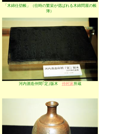
「木綿仕切帳」（往時の繁栄が偲ばれる木綿問屋の帳
簿）
河内酒造仲間｢定｣版木
仲村家
所蔵