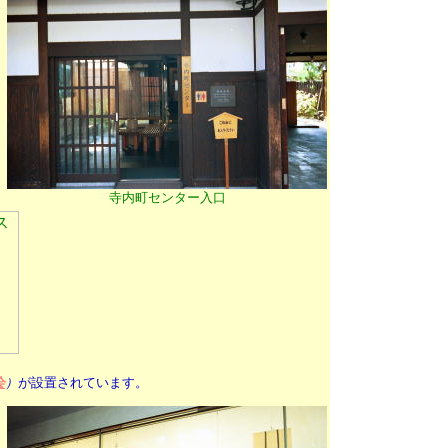
寺内町センター入口
会
）
が設置されています。