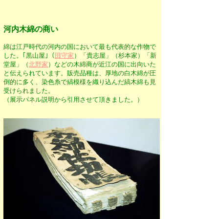
河内木綿の商い
綿は江戸時代の河内の国において最も代表的な作物で
した。｢黒山屋｣（
田守家
）「貴志屋」（杉本家）
「新
堂屋」（
北野家
）などの木綿商が近江の国に出向いた
と伝えられています。販売品種は、厚地の白木綿が圧
倒的に多く、染色糸で縞模様を織り込んだ縞木綿も見
受けられました。
（展示パネル説明から引用させて頂きました。）