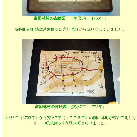
富田林村の古絵図
（宝暦3年、1753年）
寺内町の町筋は碁盤目状に六筋七町から成り立っていました。
富田林村の古絵図
(安永7年、1778年）
宝暦3年（1753年）から安永7年（１７７８年）の間に林町が東西二町にな
り、一町が加わり六筋八町となりました。