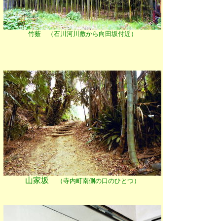
竹薮 （石川河川敷から向田坂付近）
山家坂
（寺内町南側の口のひとつ）