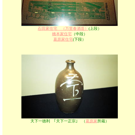
石田家住宅 （万里春酒造）
(上段）
橋本家住宅
（中段）
葛原家住宅
(下段）
天下一徳利 ｢天下一正宗｣ （
葛原家
所蔵）