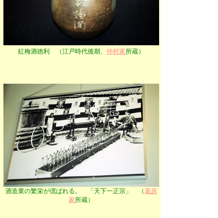
紅梅酒徳利 （江戸時代後期、
仲村家
所蔵）
酒造業の繁栄が偲ばれる。 「天下一正宗」 （
葛原
家
所蔵）