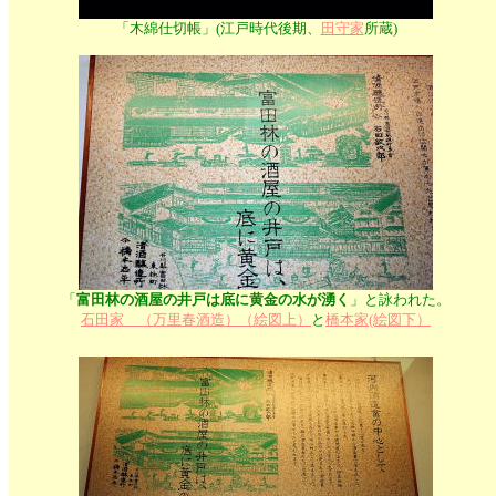
「木綿仕切帳」
(
江戸時代後期、
田守家
所蔵)
「
富田林の酒屋の井戸は底に黄金の水が湧く
」と詠われた。
石田家 （万里春酒造）（絵図上）
と
橋本家(絵図下）