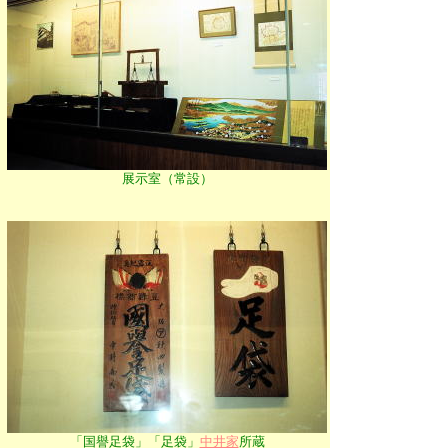
展示室（常設）
「国譽足袋」「足袋」
中井家
所蔵