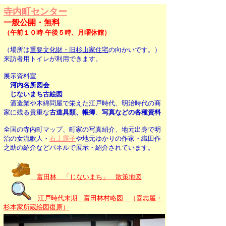
寺内町センター
一般公開・無料
（午前１０時-午後５時、月曜休館）
（場所は
重要文化財・旧杉山家住宅
の向かいです。）
来訪者用トイレが利用できます。
展示資料室
河内名所図会
じないまち古絵図
酒造業や木綿問屋で栄えた江戸時代、明治時代の商
家に残る貴重な
古道具類、帳簿
、
写真などの各種資料
全国の寺内町マップ、町家の写真紹介、地元出身で明
治の女流歌人・
石上露子
や地元ゆかりの作家・織田作
之助の紹介などパネルで展示・紹介されています。
富田林 「じないまち」 散策地図
江戸時代末期 富田林村略図 （喜志屋・
杉本家所蔵絵図復原）