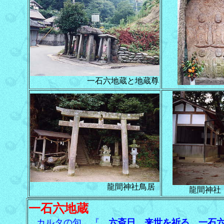
一石六地蔵と地蔵尊
龍間神社鳥居
龍間神社 
一石六地蔵
カルタの句 『
六斎日 来世を祈る 一石