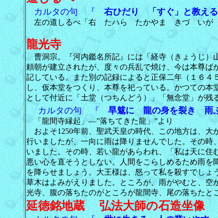
カルタの句 『
右ひだり 「すぐ」と教える
左の道しるべ「右 たハら たかやま きづ いが 
龍光寺
曹洞宗。『河内鑑名所記』には「経寺（きょうじ）山
頼朝が建立されたが、度々の兵乱で焼け、今は本尊ば
記している。また別の記録によると正保二年（１６４
し、仮本堂をつくり、本尊を祀っている。かつての本
として付近に「土堂（つちんどう）」「無念堂」が残
カルタの句 『
旱魃に 龍の身を裂き 雨
「龍間寺縁起」―”落ちてきた龍」”より
およそ1250年前、聖武天皇の時代、この地方は、大
行いましたが、一向に雨は降りませんでした。その時
いました。その時、若い龍があらわれ、「私は天に住
悪い心を直そうとしない。人間をこらしめるため雨を
を降らせましょう。大王様は、怒って私を殺すでしょ
草木はよみがえりました。ところが、雨がやむと、空
光寺、腹の落ちたのがところが龍間寺、尾の落ちたと
延徳銘地蔵 弘法大師の石造坐像