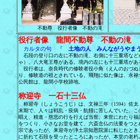
不動尊 役行者像 不動の滝
役行者像 龍間不動尊
不動の滝
カルタの句 『
土地の人 みんながうやま
石段の登り口の左に不動の滝、右側に十三重塔など
ゃ）、八大竜王尊がある。境内の左にも十三重塔があ
役行者は、奈良時代の修験者役小角（えんのおづぬ
り、修験道の祖とされている。飛翔に似た像は、永禄
公民館は、龍間小学校跡地。
称迎寺 一石十三仏
称迎寺（しょうこうじ）は、文禄三年（1594）佐
末期で、人々は戦乱・疫病・飢饉に苦しんでいた。この頃
唱え、精進・慈悲の行を行えば当世、来世にわたり福
をつくり、小さなお堂を建て、六斎念仏の法要をつと
宗であったが、来迎寺が浄土宗知恩院派に転じたとき
に折れて石段を登ったところにあったが、本堂の老朽