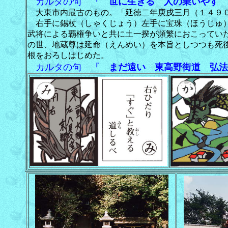
カルタの句 『
世に生きる 人の業いやす 
大東市内最古のもの。「延徳二年庚戌三月（１４９０
右手に錫杖（しゃくじょう）左手に宝珠（ほうじゅ）
武将による覇権争いと共に土一揆が頻繁におこってい
の世、地蔵尊は延命（えんめい）を本旨としつつも死
根をおろしはじめた。
カルタの句 『
まだ遠い 東高野街道 弘法