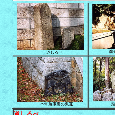
龍光
道しるべ
延命
本堂兼庫裏の鬼瓦
道しるべ