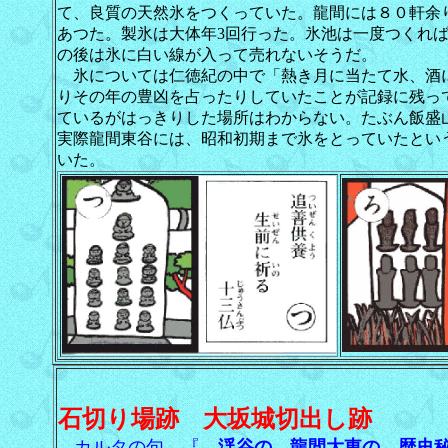
て、良質の天然氷をつくっていた。龍間には８０軒余
あつた。製氷は大体年3回行った。氷池は一度つくれ
の後は氷に白い線が入って売れないそうだ。
氷については仁徳紀の中で「熱き月に当たて水、酒
りその年の豊凶を占ったりしていたことが記録に残っ
ているがはっきりした場所はわからない。たぶん飯盛
実際龍間東谷には、昭和初期まで氷をとっていたとい
いた。
石切り場跡 大坂城切出し跡
カルタの句 『
渓谷の 龍間大東の 歴史