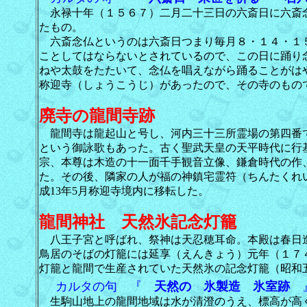
永禄十年（１５６７）二月二十三日の六斎日に六斎
たもの。
六斎念仏というのは六斎日つまり毎月８・１４・１
ことしてはならないとされているので、この日に踊り
ねや太鼓をたたいて、念仏を唱えながら踊ることがは
称迎寺（しょうこうじ）があったので、その寺のもの
廃寺の龍間寺跡
龍間寺は龍起山と号し、河内三十三所霊場の第四番
という御詠歌もあった。古く聖武天皇の天平時代に行
宗、本尊は木造の十一面千手観音立像、鎌倉時代の作
た。その後、隣家の人が福の神鎮宅霊符（ちんたくれ
成13年5月称迎寺境内に移転した。
龍間神社 天然氷記念灯籠
八王子宮と呼ばれ、祭神は天忍穂耳命。本殿は春日
鳥居のそばの灯籠には延享（えんきょう）元年（１７
灯籠と龍間で生産されていた天然氷の記念灯籠（昭和
カルタの句 『
天然の 氷製造 氷室跡
生駒山地上の龍間地域は水が清澄のうえ、標高が高