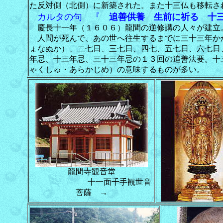
た反対側（北側）に新築された。また十三仏も移転さ
カルタの句 『
追善供養 生前に祈る 十
慶長十一年（１６０６）龍間の逆修講の人々が建立
人間が死んで、あの世へ往生するまでに三十三年か
ょなぬか）、二七日、三七日、四七、五七日、六七日
年忌、十三年忌、三十三年忌の１３回の追善法要。十
ゃくしゅ・あらかじめ）の意味するものが多い。
龍間寺観音堂
十一面千手観世音
菩薩 →