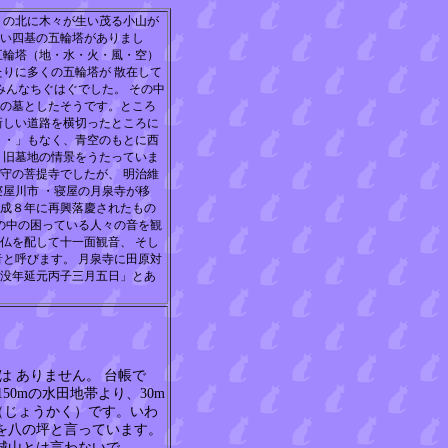
）の北に木々が生い茂る小山が
い四基の五輪塔がありまし
五輪塔（地・水・火・風・空）
たりに多くの五輪塔が 散在して
みんなちぐはぐでした。 その中
の墓としたそうです。ところ
新しい道路を横切ったところに
・・」もなく、青空のもとに西
、旧墓地の情景をうたっていま
守の菩提寺でしたが、 明治維
寝屋川市 ・寝屋の月泉寺が移
成８年に再興落慶されたもの
世の中の困っている人々の音を観
仏を配して十一面観音、 そし
音と呼びます。 月泉寺に田原対
没年延元丙子三月五日」とあ
 ありません。 台帳で
150mの水田地帯より、30m
（じょうかく）です。いわ
を八の坪と言っています。
城山とは言わないで、