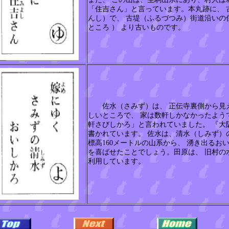
「住吉さん」と言っています。本丸跡に、 
んし）で、 古堤（ふるづつみ）街道沿いの住
ところ ） より古いものです。
佐水（さみず）は、 正伝寺裏側から見え
しいところで、 家は数軒しかなかったよう
軒さびしかろ」と言われていました。 『大
書かれています。 佐水は、清水（しみず）
標高
160メートルの山系から、 湧き出るお
を喜ばせたことでしょう。田原は、 旧村の
利用しています。