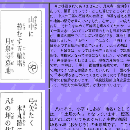
今は移設されてありませんが、月泉寺（曹洞宗
あって、鬱蒼（うっそう）とした苔むすところに古
た。 中央の三基の五輪塔の台座は、
30基を越える
の地輪の部分が並んでいました。むかし、 このあ
おり、 それらを集めて五輪塔を組み立てたのか、 
で一番大きいもので古い室町期のものを田原対馬守
が、田原の開発でここに広い道路ができ、墓地も 
移設しました。「山中・・」ではなく、 「苔むす
日をあびて五輪塔が並んでいます。 カルタの句は
す。 月泉寺は、かつては千光寺（真言宗）で対馬
新後、無檀家となって廃寺になりました。 その後
り、禅寺尼寺へと転じました。現在の月泉寺は、平
です。 本尊は、千手十一面観世音菩薩です。 「
て助けてくださる菩薩さま」といわれ、十一面の小
て 千本の手をさしのべてくまなく救うので千手観
馬守のお位牌があります。「義俊院殿節山良忠居士
って、南朝方の年号r延元」が使われています。
八の坪は、 小字（こあざ・地名）としては
は、 「 土居の内 」 となっています。 標高
ほどの土のとりでをめぐらした中世の城郭
ゆる丘城（おかじろ）の田原城です。 ここ
また、 この山は、生駒山系にあり、村人は