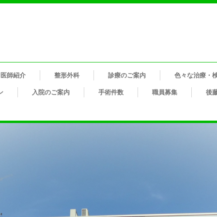
医師紹介
整形外科
診療のご案内
色々な治療・
ン
入院のご案内
手術件数
職員募集
後