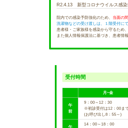
R2.4.13 新型コロナウイルス
院内での感染予防強化のため、
当面の
洗濯物などの受け渡しは、１階受付に
患者様・ご家族様を感染から守るため
また個人情報保護法に基づき、患者情
受付時間
月~金
9：00～12：30
午
※初診受付は12：00ま
前
(お呼び出し8：55～)
14：00～18：00
午