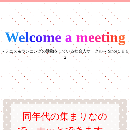
W
e
l
c
o
m
e
a
m
e
e
t
i
n
g
～テニス＆ランニングの活動をしている社会人サークル～ Since１９９
２
同年代の集まりなの