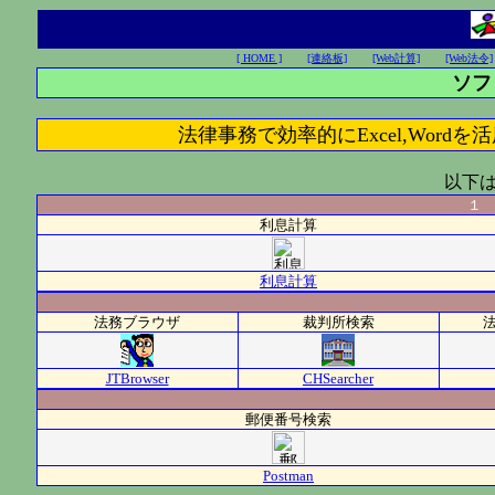
[ HOME ]
[連絡板]
[Web計算]
[Web法令]
ソフ
法律事務で効率的にExcel,Word
以下
１ 
利息計算
利息計算
法務ブラウザ
裁判所検索
JTBrowser
CHSearcher
郵便番号検索
Postman