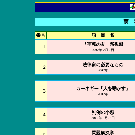
実 
番号
項 目 名
「実務の友」黙視録
１
2002年 2月 7日
法律家に必要なもの
２
2002年
カーネギー「人を動かす」
３
2002年
判例の小窓
４
2002年 9月28日
問題解決学