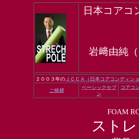
日本コアコ
岩﨑由純
２００３年の
ＪＣＣＡ（日本コアコンディシ
ベーシックセブ
コアコ
ご挨拶
ン
FOAM RO
ストレ