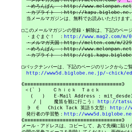
・めろんぱん　：http://www.melonpan.net
・カプライト　：http://kapu.biglobe.ne.
　当メールマガジンは、無料でお読みいただけます。
□このメールマガジンの登録・解除は、下記のページ
　・まぐまぐ！　：
http://www.mag2.com/m/0
・メルマガ天国：http://melten.com/m/229
・めろんぱん　：http://www.melonpan.net/
・カプライト　：http://cgi.kapu.biglobe.
□バックナンバーは、下記のページのリンクからご覧
http://www5d.biglobe.ne.jp/~chick/e
∈≡≡≡≡≡≡≡≡≡≡≡≡≡≡≡≡≡≡≡≡≡≡≡≡≡≡≡≡≡≡≡≡≡∋

 ＜(` )    Ｃｈｉｃｋ　Ｔａｃｋ

   (   )   E-Mail Address : mit_desde1
    / |    魔笛を観に行こう: 
http://tats
  ∋  ∈   Chick Tack 英語５文型: 
http://
　発行者の学習塾：
http://www5d.biglobe.ne
∈≡≡≡≡≡≡≡≡≡≡≡≡≡≡≡≡≡≡≡≡≡≡≡≡≡≡≡≡≡≡≡≡≡∋

メール・アドレスは、コピーして、あて先欄に貼り付けて
の間の半角スペースを削除してください。面倒かけま