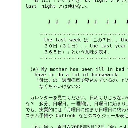
　　「夜（に）」というとき、at night と使うが、
　last　night とは使わない。

　　　　　　┛　┛　　┛　┛　　┛　┛　　┛　┛　　┛
　　　　～～～～～～～～～～～～～～～～～～～～
　　　　　the last week は「この７日」、the 
　　　　　３０日（３１日）」、the last yea
　　　　　３６５日）」という意味を表す。

　　　　～～～～～～～～～～～～～～～～～～～～
　　(e) My mother has been ill in bed f
　　　have to do a lot of housework.

　　　「母はこの一週間病気で寝込んでいるの。だか
　　　　なくちゃいけないの」

　　カレンダーを見てください。日めくりじゃないや
　な？　多分、日曜日。一週間は、日曜日に始まり土
　でも、実質的には「月曜日に始まり日曜日に終わる
　ステム手帳や Outlook などのスケジュール表
　　これに従い、今日を2006年5月12日（金）とすると