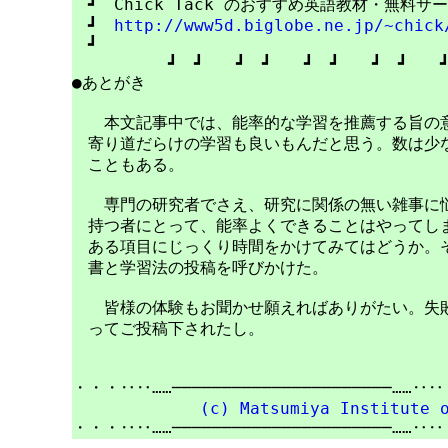
　┛　Chick Tack のおすすめ英語教材・無料サ
　┛　
http://www5d.biglobe.ne.jp/~chick
　┛　　　　　　　　　　　　　　　　　　　　　　
●あとがき
　　本文記事中では、能率的な学習を推薦する旨の意
　寄り道だらけの学習も良いもんだと思う。数は少な
　こともある。

　　専門の研究者でさえ、研究に関係の無い雑事に悩
　持つ者にとって、能率よくできることはやってしま
　ある項目にじっくり時間をかけてみてはどうか。そ
　書と学習法の投稿を呼びかけた。

　　皆様の体験もお聞かせ願えればありがたい。失敗
　ってご投稿下されたし。

・・・‥‥……──────────────────────……‥‥
(c) Matsumiya Institute 