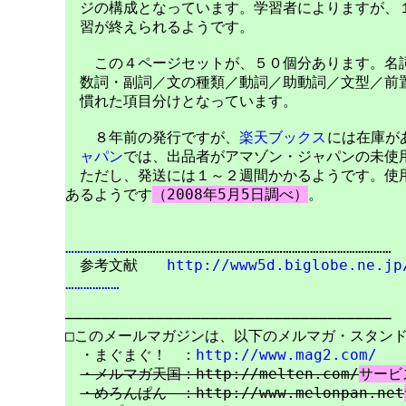
　ジの構成となっています。学習者によりますが、１
　習が終えられるようです。

　　この４ページセットが、５０個分あります。名詞
　数詞・副詞／文の種類／動詞／助動詞／文型／前置
　慣れた項目分けとなっています。

　　８年前の発行ですが、
楽天ブックス
には在庫が
　ャパン
では、出品者がアマゾン・ジャパンの未使用
　ただし、発送には１～２週間かかるようです。使用
あるようです
（2008年5月5日調べ）
。

………………
………………………………………………………………………………

　参考文献　　
http://www5d.biglobe.ne.jp
………………
────────────────────────────────────

□このメールマガジンは、以下のメルマガ・スタンド
　・まぐまぐ！　：
http://www.mag2.com/
・メルマガ天国：http://melten.com/
サービ
・めろんぱん　：http://www.melonpan.net