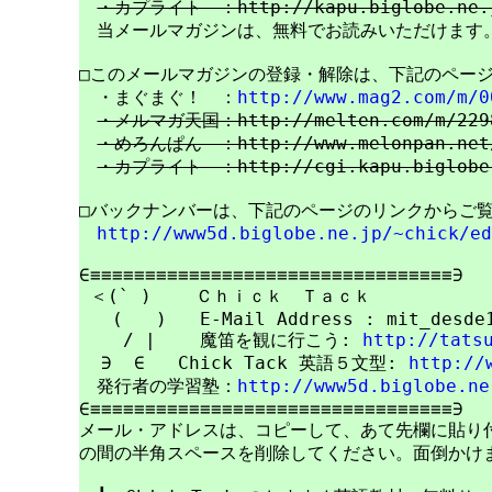
・カプライト　：http://kapu.biglobe.ne.
　当メールマガジンは、無料でお読みいただけます。
□このメールマガジンの登録・解除は、下記のページ
　・まぐまぐ！　：
http://www.mag2.com/m/0
・メルマガ天国：http://melten.com/m/229
・めろんぱん　：http://www.melonpan.net/
・カプライト　：http://cgi.kapu.biglobe.
□バックナンバーは、下記のページのリンクからご覧
http://www5d.biglobe.ne.jp/~chick/e
∈≡≡≡≡≡≡≡≡≡≡≡≡≡≡≡≡≡≡≡≡≡≡≡≡≡≡≡≡≡≡≡≡≡∋

 ＜(` )    Ｃｈｉｃｋ　Ｔａｃｋ

   (   )   E-Mail Address : mit_desde1
    / |    魔笛を観に行こう: 
http://tats
  ∋  ∈   Chick Tack 英語５文型: 
http://
　発行者の学習塾：
http://www5d.biglobe.ne
∈≡≡≡≡≡≡≡≡≡≡≡≡≡≡≡≡≡≡≡≡≡≡≡≡≡≡≡≡≡≡≡≡≡∋

メール・アドレスは、コピーして、あて先欄に貼り付けて
の間の半角スペースを削除してください。面倒かけま