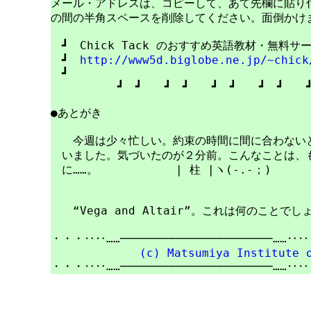
メール・アドレスは、コピーして、あて先欄に貼り付けて
の間の半角スペースを削除してください。面倒かけま
　┛　Chick Tack のおすすめ英語教材・無料サ
　┛　
http://www5d.biglobe.ne.jp/~chick
　┛　　　　　　　　　　　　　　　　　　　　　　
　　　　　　┛　┛　　┛　┛　　┛　┛　　┛　┛　　┛
●あとがき
　　今週は少々忙しい。約束の時間に間に合わないと
　いました。気づいたのが２分前。こんなことは、も
　に……。　　　　　　　| 柱 |ヽ(-.-；)

　　“Vega and Altair”。これは何のことで
・・・‥‥……──────────────────────……‥
(c) Matsumiya Institute 