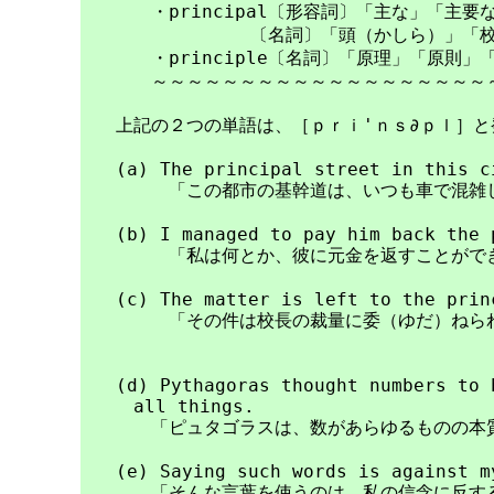
　　　　・principal〔形容詞〕「主な」「主要
　　　　　　　　　 〔名詞〕「頭（かしら）」「校
　　　　・principle〔名詞〕「原理」「原則」
　　　　～～～～～～～～～～～～～～～～～～～～
　　上記の２つの単語は、［ｐｒｉ'ｎｓ∂ｐｌ］と
　　(a) The principal street in this ci
　　　　　「この都市の基幹道は、いつも車で混雑し
　　(b) I managed to pay him back the p
　　　　　「私は何とか、彼に元金を返すことができ
　　(c) The matter is left to the princ
　　　　　「その件は校長の裁量に委（ゆだ）ねられ
　　(d) Pythagoras thought numbers to b
　　　all things.

　　　　「ピュタゴラスは、数があらゆるものの本質
　　(e) Saying such words is against my
　　　　「そんな言葉を使うのは、私の信念に反する