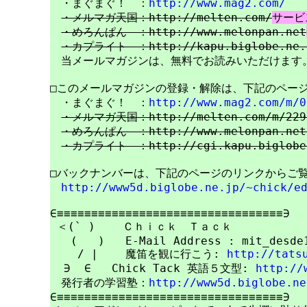
　・まぐまぐ！　：
http://www.mag2.com/
・メルマガ天国：http://melten.com/
サービ
・めろんぱん　：http://www.melonpan.net
・カプライト　：http://kapu.biglobe.ne.
　当メールマガジンは、無料でお読みいただけます。
□このメールマガジンの登録・解除は、下記のページ
　・まぐまぐ！　：
http://www.mag2.com/m/0
・メルマガ天国：http://melten.com/m/229
・めろんぱん　：http://www.melonpan.net/
・カプライト　：http://cgi.kapu.biglobe.
□バックナンバーは、下記のページのリンクからご覧
http://www5d.biglobe.ne.jp/~chick/e
∈≡≡≡≡≡≡≡≡≡≡≡≡≡≡≡≡≡≡≡≡≡≡≡≡≡≡≡≡≡≡≡≡≡∋

 ＜(` )    Ｃｈｉｃｋ　Ｔａｃｋ

   (   )   E-Mail Address : mit_desde1
    / |    魔笛を観に行こう: 
http://tats
  ∋  ∈   Chick Tack 英語５文型: 
http://
　発行者の学習塾：
http://www5d.biglobe.ne
∈≡≡≡≡≡≡≡≡≡≡≡≡≡≡≡≡≡≡≡≡≡≡≡≡≡≡≡≡≡≡≡≡≡∋
