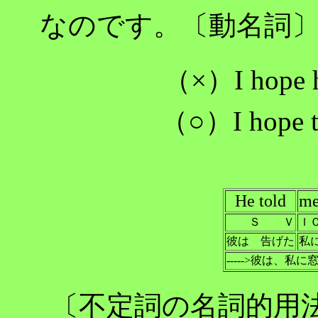
なのです。〔動名詞
（×）I hope he
（○）I hope to
He told
m
Ｓ Ｖ
Ｉ
彼は 告げた
私
----->彼は、
〔不定詞の名詞的用