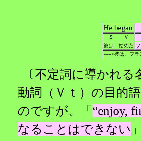
He began
t
Ｓ Ｖ
彼は 始めた
フ
----->彼は、
〔不定詞に導かれる
動詞（Ｖｔ）の目的
のですが、「
“enjoy,
なることはできない