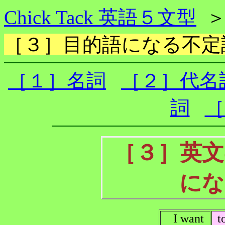
Chick Tack 英語５文型
［３］目的語になる不定
［１］名詞
［２］代名
詞
［
［３］英文
にな
I want
t