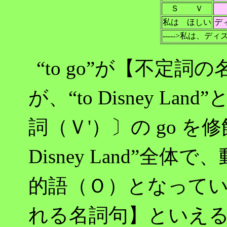
Ｓ Ｖ
私は ほしい
デ
----->私は、
“to go”が【不定
が、“to Disney L
詞（Ｖ'）〕の go を修飾
Disney Land”全体
的語（Ｏ）となって
れる名詞句】といえ