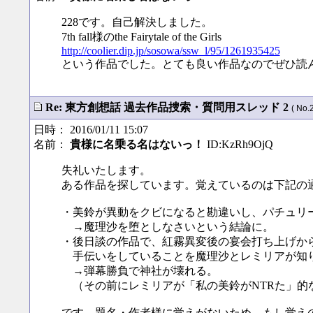
228です。自己解決しました。
7th fall様のthe Fairytale of the Girls
http://coolier.dip.jp/sosowa/ssw_l/95/1261935425
という作品でした。とても良い作品なのでぜひ読
Re: 東方創想話 過去作品捜索・質問用スレッド 2
( No.
日時： 2016/01/11 15:07
名前：
貴様に名乗る名はないっ！
ID:KzRh9OjQ
失礼いたします。
ある作品を探しています。覚えているのは下記の
・美鈴が異動をクビになると勘違いし、パチュリ
→魔理沙を堕としなさいという結論に。
・後日談の作品で、紅霧異変後の宴会打ち上げか
手伝いをしていることを魔理沙とレミリアが知
→弾幕勝負で神社が壊れる。
（その前にレミリアが「私の美鈴がNTRた」的
です。題名・作者様に覚えがないため、もし覚え