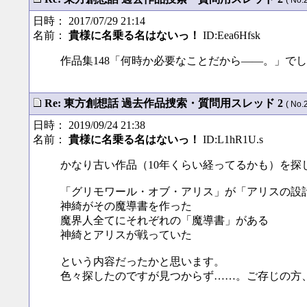
( No.
日時： 2017/07/29 21:14
名前：
貴様に名乗る名はないっ！
ID:Eea6Hfsk
作品集148「何時か必要なことだから――。」で
Re: 東方創想話 過去作品捜索・質問用スレッド 2
( No.
日時： 2019/09/24 21:38
名前：
貴様に名乗る名はないっ！
ID:L1hR1U.s
かなり古い作品（10年くらい経ってるかも）を探
「グリモワール・オブ・アリス」が「アリスの設
神綺がその魔導書を作った
魔界人全てにそれぞれの「魔導書」がある
神綺とアリスが戦っていた
という内容だったかと思います。
色々探したのですが見つからず……。ご存じの方