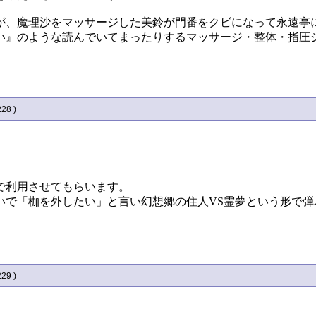
が、魔理沙をマッサージした美鈴が門番をクビになって永遠亭
い』のような読んでいてまったりするマッサージ・整体・指圧
228 )
で利用させてもらいます。
いで「枷を外したい」と言い幻想郷の住人VS霊夢という形で弾
229 )