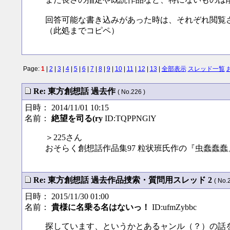
回答可能な書き込みがあった時は、それぞれ閲覧
（此処までコピペ）
Page:
1
|
2
|
3
|
4
|
5
|
6
|
7
|
8
|
9
|
10
|
11
|
12
|
13
|
全部表示
スレッド一覧
Re: 東方創想話 過去作
( No.226 )
日時： 2014/11/01 10:15
名前：
絶望を司る(ry
ID:TQPPNGlY
＞225さん
おそらく創想話作品集97 粒状班氏作の『虫蠢蠢蠢
Re: 東方創想話 過去作品捜索・質問用スレッド 2
( No.
日時： 2015/11/30 01:00
名前：
貴様に名乗る名はないっ！
ID:ufmZybbc
探しています、というかとあるャンル（？）の話