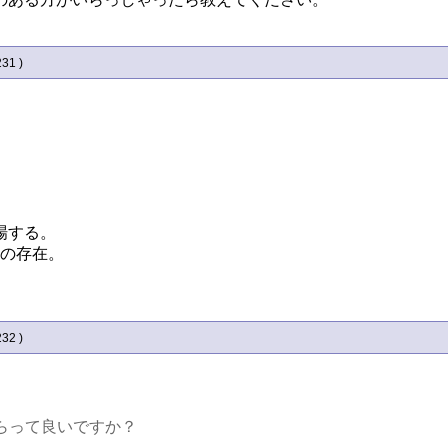
231 )
場する。
空の存在。
232 )
もらって良いですか？