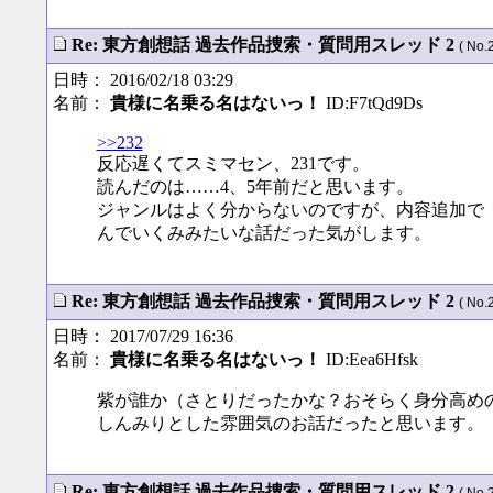
Re: 東方創想話 過去作品捜索・質問用スレッド 2
( No.
日時： 2016/02/18 03:29
名前：
貴様に名乗る名はないっ！
ID:F7tQd9Ds
>>232
反応遅くてスミマセン、231です。
読んだのは……4、5年前だと思います。
ジャンルはよく分からないのですが、内容追加で
んでいくみみたいな話だった気がします。
Re: 東方創想話 過去作品捜索・質問用スレッド 2
( No.
日時： 2017/07/29 16:36
名前：
貴様に名乗る名はないっ！
ID:Eea6Hfsk
紫が誰か（さとりだったかな？おそらく身分高め
しんみりとした雰囲気のお話だったと思います。
Re: 東方創想話 過去作品捜索・質問用スレッド 2