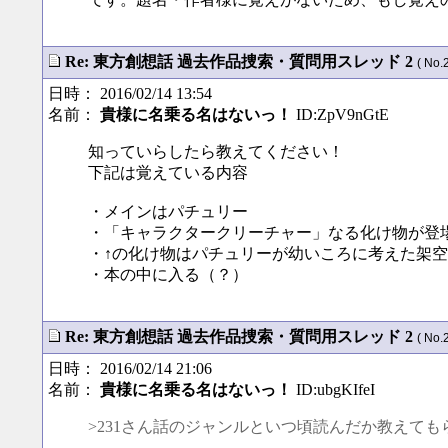
Re: 東方創想話 過去作品捜索・質問用スレッド 2
( No.
日時： 2016/02/14 13:54
名前：
貴様に名乗る名はないっ！
ID:ZpV9nGtE
知っていらしたら教えてください！
下記は覚えている内容
・メインはパチュリー
・「キャラクタークリーチャー」なる化け物が登
・↑の化け物はパチュリーが幼いころに考えた架
・本の中に入る（？）
Re: 東方創想話 過去作品捜索・質問用スレッド 2
( No.
日時： 2016/02/14 21:06
名前：
貴様に名乗る名はないっ！
ID:ubgKIfeI
>231さん話のジャンルといつ頃読んだか教えて