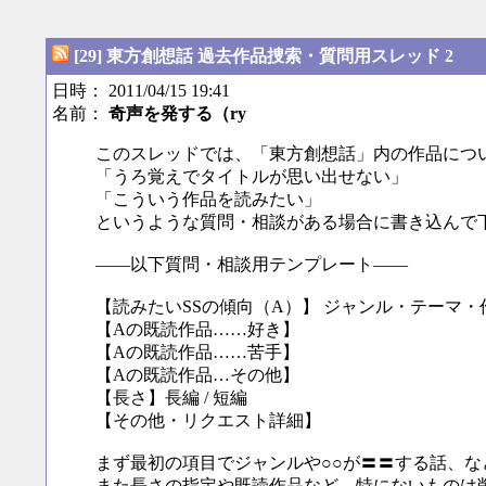
[29] 東方創想話 過去作品捜索・質問用スレッド 2
日時： 2011/04/15 19:41
名前：
奇声を発する（ry
このスレッドでは、「東方創想話」内の作品につ
「うろ覚えでタイトルが思い出せない」
「こういう作品を読みたい」
というような質問・相談がある場合に書き込んで
――以下質問・相談用テンプレート――
【読みたいSSの傾向（A）】 ジャンル・テーマ・
【Aの既読作品……好き】
【Aの既読作品……苦手】
【Aの既読作品…その他】
【長さ】長編 / 短編
【その他・リクエスト詳細】
まず最初の項目でジャンルや○○が〓〓する話、
また長さの指定や既読作品など、特にないものは