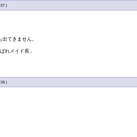
237 )
。
も出てきません。
んばれメイド長」
238 )