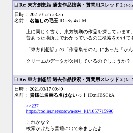
Re: 東方創想話 過去作品捜索・質問用スレッド 2
( No.
日時： 2021/01/25 23:35
名前：
名無しの毛玉
ID:sSyi4xUM
上に同じく古く、東方初期の作品を探しています
昔あった場所までわかっているのに検索をかけて
「東方創想話」の「作品集その2」にあった「が
クリーエのデータが欠損しているのでしょうか？
Re: 東方創想話 過去作品捜索・質問用スレッド 2
( No.
日時： 2021/03/17 00:49
名前：
貴様に名乗る名はないっ！
ID:niJBSCkA
>>237
https://coolier.net/sosowa/ssw_l/1/1057715996
これかな？
検索かけたら普通に出て来ましたよ